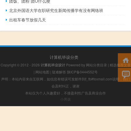
团饭、团粉 团O什么梗
北京外国语大学在职研究生新闻传播学有没有网络班
出租车春节放假几天
计算机毕设分类
Copyright © 2012 - 2026
计算机毕业设计
Powered by
网站分类目录
|
精选推荐文章
|
网站地图
|
疑难解答
陕ICP备0444552号
声明：本站内容来自互联网，如信息有错误可发邮件到f_fb#foxmail.com说明，我们
会及时纠正，谢谢
本站仅为个人兴趣爱好，不接盈利性广告及商业合作
小男孩