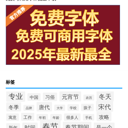
标签
专业
冬天
元宵节
习俗
中国
农历
宋代
唐代
冬季
孩子
学校
大学
品牌
攻略
工作
寓意
很多人
年初
年龄
手机
春节
春节期间
时间
是一个
新年