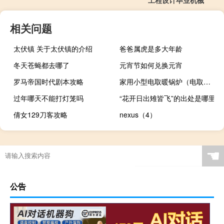
相关问题
太伏镇 关于太伏镇的介绍
爸爸属虎是多大年龄
冬天苍蝇都去哪了
元宵节如何兑换元宵
罗马帝国时代剧本攻略
家用小型电取暖锅炉（电取暖锅炉）
过年哪天不能打灯笼吗
“花开日出雉皆飞”的出处是哪里
倩女129刀客攻略
nexus（4）
☚
公告