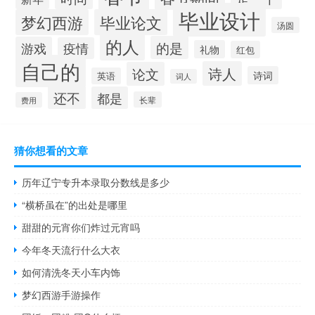
毕业设计
梦幻西游
毕业论文
汤圆
的人
的是
游戏
疫情
礼物
红包
自己的
诗人
论文
诗词
英语
词人
还不
都是
长辈
费用
猜你想看的文章
历年辽宁专升本录取分数线是多少
“横桥虽在”的出处是哪里
甜甜的元宵你们炸过元宵吗
今年冬天流行什么大衣
如何清洗冬天小车内饰
梦幻西游手游操作