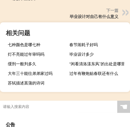
下一篇
毕业设计对自己有什么意义
相关问题
七种颜色是哪七种
春节闹耗子好吗
灯不亮能过年审吗吗
毕业设计多少
缓刑一般判多久
“闲看清洛漾东风”的出处是哪里
大年三十能往弟弟家过吗
过年有鞭炮贴春联还有什么
苏轼描述菖蒲的诗词
☚
公告