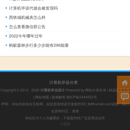
计算机毕设代做会被发现吗
西铁城机械表怎么样
怎么查看微信群公告
2022今年哪年过年
蚂蚁森林步行多少步能有296能量
计算机毕设分类
Copyright © 2012 - 2026
计算机毕业设计
Powered by
网站分类目录
|
精选推荐文章
|
网站地图
|
疑难解答
陕ICP备0444552号
声明：本站内容来自互联网，如信息有错误可发邮件到f_fb#foxmail.com说明，我们
会及时纠正，谢谢
本站仅为个人兴趣爱好，不接盈利性广告及商业合作
小男孩