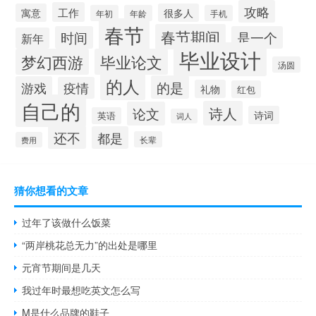
攻略
工作
寓意
很多人
年初
年龄
手机
春节
春节期间
时间
是一个
新年
毕业设计
梦幻西游
毕业论文
汤圆
的人
的是
游戏
疫情
礼物
红包
自己的
诗人
论文
诗词
英语
词人
还不
都是
长辈
费用
猜你想看的文章
过年了该做什么饭菜
“两岸桃花总无力”的出处是哪里
元宵节期间是几天
我过年时最想吃英文怎么写
M是什么品牌的鞋子