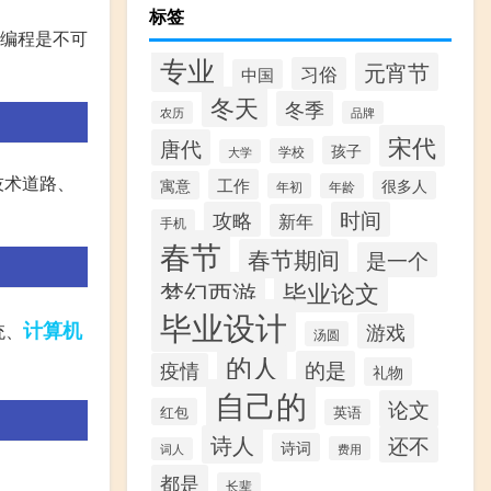
标签
会编程是不可
专业
元宵节
习俗
中国
冬天
冬季
农历
品牌
宋代
唐代
孩子
学校
大学
技术道路、
工作
寓意
很多人
年初
年龄
攻略
时间
新年
手机
春节
春节期间
是一个
梦幻西游
毕业论文
毕业设计
计算机
游戏
统、
汤圆
的人
的是
疫情
礼物
自己的
论文
红包
英语
诗人
还不
诗词
费用
词人
都是
长辈