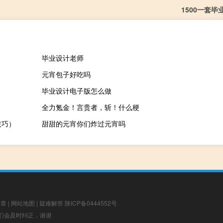
1500一套毕
毕业设计老师
元宵包子好吃吗
毕业设计电子版怎么做
全力氪金！言贵者，斩！什么梗
技巧）
甜甜的元宵你们炸过元宵吗
文章
|
网站地图
|
疑难解答
陕ICP备0444552号
，我们会及时纠正，谢谢