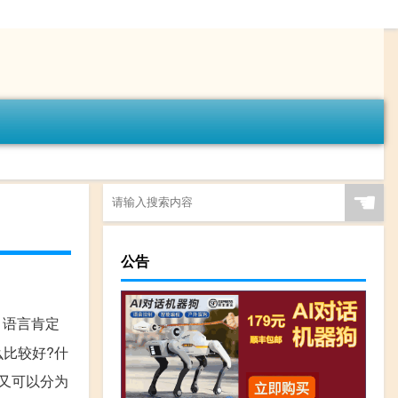
☚
公告
 语言肯定
么比较好?什
,又可以分为