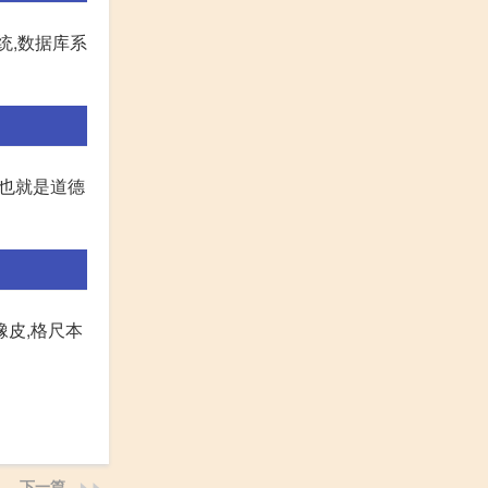
统,数据库系
,也就是道德
橡皮,格尺本
下一篇