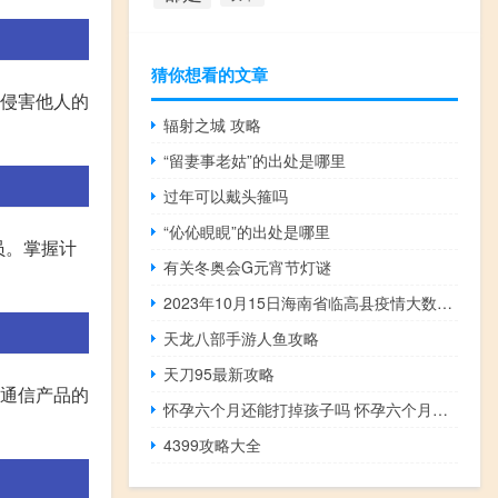
猜你想看的文章
错侵害他人的
辐射之城 攻略
“留妻事老姑”的出处是哪里
过年可以戴头箍吗
“伈伈睍睍”的出处是哪里
员。掌握计
有关冬奥会G元宵节灯谜
2023年10月15日海南省临高县疫情大数据-今日/今天疫情全网搜索最新实时消息动态情况通知播报
天龙八部手游人鱼攻略
天刀95最新攻略
络通信产品的
怀孕六个月还能打掉孩子吗 怀孕六个月是否可以选择终止妊娠？
4399攻略大全