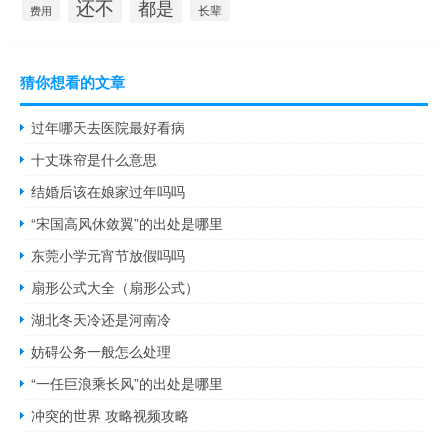
还不
都是
长辈
费用
猜你想看的文章
过年哪天去医院最好看病
十丈珠帘是什么意思
结婚后该在娘家过年吗吗
“宋国高风休敛翼”的出处是哪里
东莞小学元宵节放假吗吗
扇形公式大全（扇形公式）
湖北冬天冷还是河南冷
妨碍公务一般怎么处理
“一任巨浪乘长风”的出处是哪里
冲突的世界 攻略视频攻略