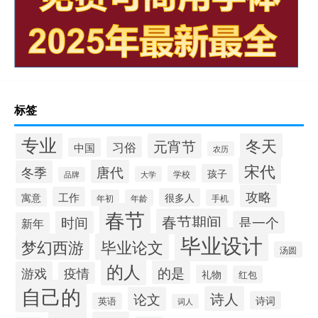
标签
专业
冬天
元宵节
习俗
中国
农历
宋代
唐代
冬季
孩子
学校
大学
品牌
攻略
工作
寓意
很多人
年初
年龄
手机
春节
春节期间
时间
是一个
新年
毕业设计
梦幻西游
毕业论文
汤圆
的人
的是
游戏
疫情
礼物
红包
自己的
诗人
论文
诗词
英语
词人