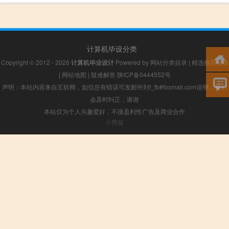
计算机毕设分类
Copyright © 2012 - 2026
计算机毕业设计
Powered by
网站分类目录
|
精选推荐文章
|
网站地图
|
疑难解答
陕ICP备0444552号
声明：本站内容来自互联网，如信息有错误可发邮件到f_fb#foxmail.com说明，我们
会及时纠正，谢谢
本站仅为个人兴趣爱好，不接盈利性广告及商业合作
小男孩