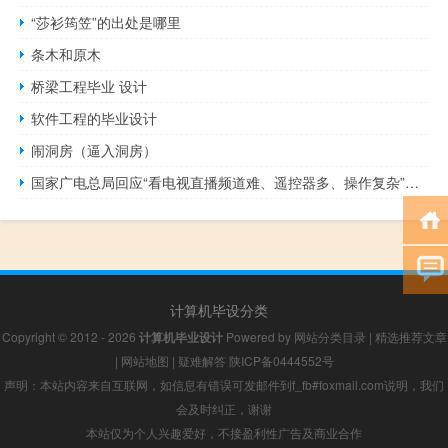
“莎衫筠笠”的出处是哪里
条木和原木
桥梁工程毕业 设计
软件工程的毕业设计
闹洞房（逼入洞房）
国家广电总局回应“看电视直播频道难、遥控器多、操作复杂”：年底前超八成用户可实现开机就能看电视
计算机毕设分类
Copyright © 2012 - 2026
计算机毕业设计
Powered by
网站分类目录
|
精选推荐文章
|
网站地图
|
疑难解答
陕ICP备0444552号
声明：本站内容来自互联网，如信息有错误可发邮件到f_fb#foxmail.com说明，我们
会及时纠正，谢谢
本站仅为个人兴趣爱好，不接盈利性广告及商业合作