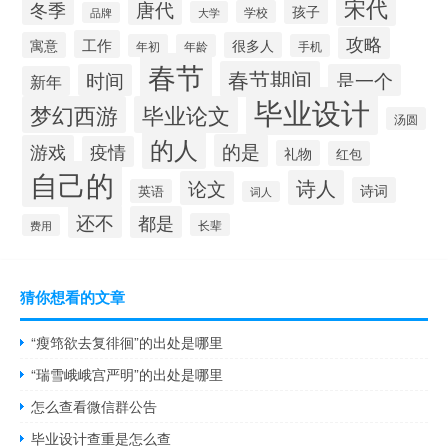
宋代
唐代
冬季
孩子
学校
大学
品牌
攻略
工作
寓意
很多人
年初
年龄
手机
春节
春节期间
时间
是一个
新年
毕业设计
梦幻西游
毕业论文
汤圆
的人
的是
游戏
疫情
礼物
红包
自己的
诗人
论文
诗词
英语
词人
还不
都是
长辈
费用
猜你想看的文章
“瘦筇欲去复徘徊”的出处是哪里
“瑞雪峨峨宫严明”的出处是哪里
怎么查看微信群公告
毕业设计查重是怎么查