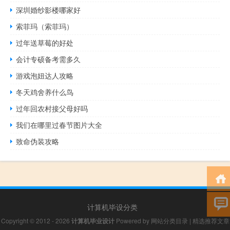
深圳婚纱影楼哪家好
索菲玛（索菲玛）
过年送草莓的好处
会计专硕备考需多久
游戏泡妞达人攻略
冬天鸡舍养什么鸟
过年回农村接父母好吗
我们在哪里过春节图片大全
致命伪装攻略
计算机毕设分类
Copyright © 2012 - 2026
计算机毕业设计
Powered by
网站分类目录
|
精选推荐文章