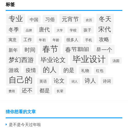
标签
专业
冬天
元宵节
习俗
中国
农历
宋代
唐代
冬季
孩子
学校
大学
品牌
攻略
工作
寓意
很多人
年初
年龄
手机
春节
春节期间
时间
是一个
新年
毕业设计
梦幻西游
毕业论文
汤圆
的人
的是
游戏
疫情
礼物
红包
自己的
诗人
论文
诗词
英语
词人
还不
都是
长辈
费用
猜你想看的文章
是不是今天过年啦