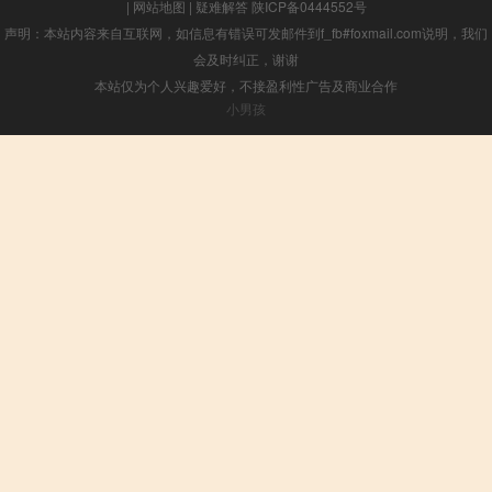
|
网站地图
|
疑难解答
陕ICP备0444552号
声明：本站内容来自互联网，如信息有错误可发邮件到f_fb#foxmail.com说明，我们
会及时纠正，谢谢
本站仅为个人兴趣爱好，不接盈利性广告及商业合作
小男孩