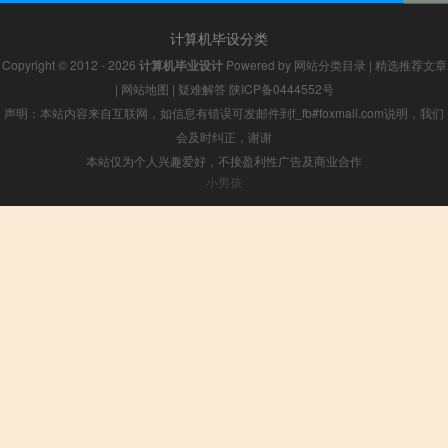
计算机毕设分类
Copyright © 2012 - 2026
计算机毕业设计
Powered by
网站分类目录
|
精选推荐文章
|
网站地图
|
疑难解答
陕ICP备0444552号
声明：本站内容来自互联网，如信息有错误可发邮件到f_fb#foxmail.com说明，我们
会及时纠正，谢谢
本站仅为个人兴趣爱好，不接盈利性广告及商业合作
小男孩