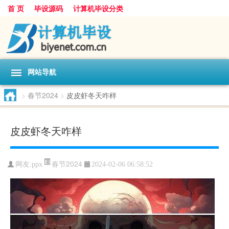
首 页
毕设源码
计算机毕设分类
网站导航
>
春节2024
>
皮皮虾冬天咋样
皮皮虾冬天咋样
春节2024
网友:
ppx
2024-02-06 06:58:52