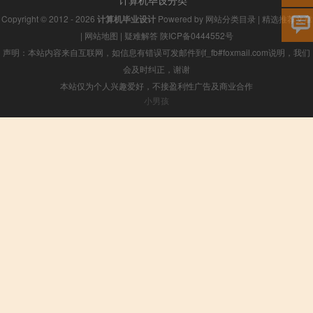
计算机毕设分类
Copyright © 2012 - 2026
计算机毕业设计
Powered by
网站分类目录
|
精选推荐文章
|
网站地图
|
疑难解答
陕ICP备0444552号
声明：本站内容来自互联网，如信息有错误可发邮件到f_fb#foxmail.com说明，我们
会及时纠正，谢谢
本站仅为个人兴趣爱好，不接盈利性广告及商业合作
小男孩