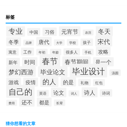
标签
专业
冬天
元宵节
习俗
中国
农历
宋代
唐代
冬季
孩子
学校
大学
品牌
攻略
工作
寓意
很多人
年初
年龄
手机
春节
春节期间
时间
是一个
新年
毕业设计
梦幻西游
毕业论文
汤圆
的人
的是
游戏
疫情
礼物
红包
自己的
诗人
论文
诗词
英语
词人
还不
都是
长辈
费用
猜你想看的文章