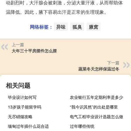
动剧烈时，大汗腺会被刺激，分泌大量汗液，从而帮助体
温降低。因此，腋下容易出汗是正常的生理现象。
网络标签：
异味
狐臭
腋窝
上一篇
大年三十平房摆件怎么摆
下一篇
蔬菜冬天怎样保温过冬
相关问题
毕业设计如何写
农业银行五年定期利率是多少
13岁孩子能留学吗
“我今识其然”的出处是哪里
无尽硝烟攻略
电气工程毕业设计选题怎么做
缅甸过年插什么花合适
过年哪些传统