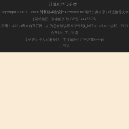
计算机毕设分类
Copyright © 2012 - 2026
计算机毕业设计
Powered by
网站分类目录
|
精选推荐文章
|
网站地图
|
疑难解答
陕ICP备0444552号
声明：本站内容来自互联网，如信息有错误可发邮件到f_fb#foxmail.com说明，我们
会及时纠正，谢谢
本站仅为个人兴趣爱好，不接盈利性广告及商业合作
小男孩