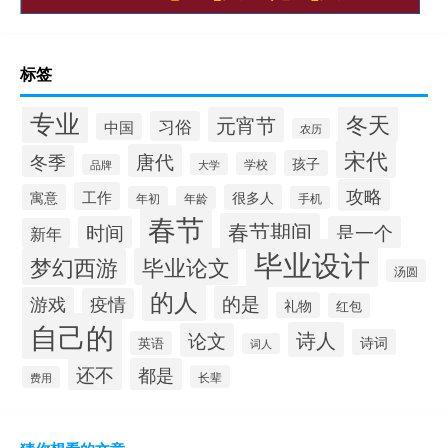
标签
专业
冬天
元宵节
习俗
中国
农历
宋代
唐代
冬季
孩子
学校
大学
品牌
攻略
工作
寓意
很多人
年初
年龄
手机
春节
春节期间
时间
是一个
新年
毕业设计
梦幻西游
毕业论文
汤圆
的人
的是
游戏
疫情
礼物
红包
自己的
诗人
论文
诗词
英语
词人
还不
都是
长辈
费用