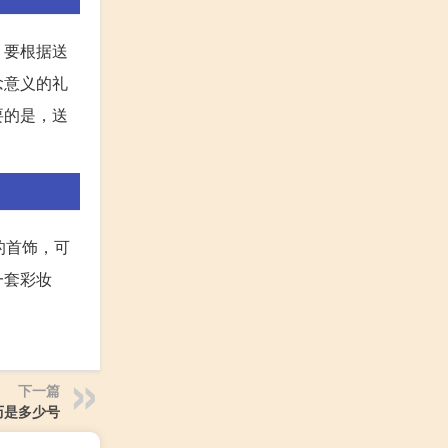
，要根据送
念意义的礼
要的是，送
的首饰，可
一套彩妆
下一篇
历是多少号