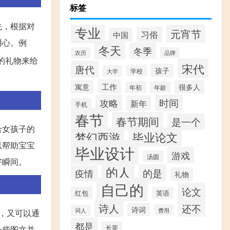
标签
先，根据对
专业
元宵节
习俗
中国
用心。例
冬天
冬季
农历
品牌
的礼物来给
宋代
唐代
孩子
学校
大学
工作
寓意
很多人
年初
年龄
攻略
时间
新年
手机
春节
春节期间
是一个
合女孩子的
梦幻西游
毕业论文
以帮助宝宝
毕业设计
游戏
汤圆
好瞬间。
的人
的是
疫情
礼物
自己的
论文
红包
英语
诗人
还不
诗词
费用
词人
，又可以通
都是
长辈
一些图文并