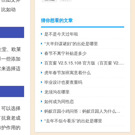
，比如动
猜你想看的文章
是不是今天过年啦
“大半归谋诸妇”的出处是哪里
生堂、欧莱
春节不离宁补贴是多少
择一些添加
百页窗 V2.5.15.108 官方版（百页窗 V2.5.15.108 官方版功能简介）
求来选择适
虎年春节加班寓意着什么
毕业设计也要查重吗
龙须沟在哪里
如何成为同性恋
，可以选择
蚂蚁庄园小鸡问答：蚂蚁庄园人为什么不会被自己的呼噜声吵醒
了抗衰老成
“去年不似今看乐”的出处是哪里
修护作用的