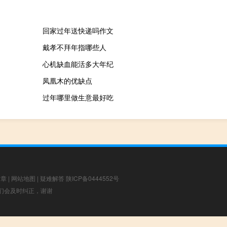
回家过年送快递吗作文
戴孝不拜年指哪些人
心机缺血能活多大年纪
凤凰木的优缺点
过年哪里做生意最好吃
文章
|
网站地图
|
疑难解答
陕ICP备0444552号
，我们会及时纠正，谢谢