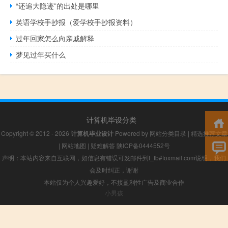
“还追大隐迹”的出处是哪里
英语学校手抄报（爱学校手抄报资料）
过年回家怎么向亲戚解释
梦见过年买什么
计算机毕设分类
Copyright © 2012 - 2026
计算机毕业设计
Powered by
网站分类目录
|
精选推荐文章
|
网站地图
|
疑难解答
陕ICP备0444552号
声明：本站内容来自互联网，如信息有错误可发邮件到f_fb#foxmail.com说明，我们
会及时纠正，谢谢
本站仅为个人兴趣爱好，不接盈利性广告及商业合作
小男孩