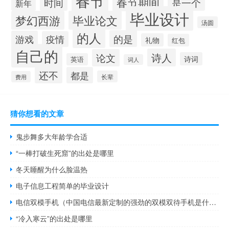
春节
春节期间
时间
是一个
新年
毕业设计
梦幻西游
毕业论文
汤圆
的人
的是
游戏
疫情
礼物
红包
自己的
诗人
论文
诗词
英语
词人
还不
都是
长辈
费用
猜你想看的文章
鬼步舞多大年龄学合适
“一棒打破生死窟”的出处是哪里
冬天睡醒为什么脸温热
电子信息工程简单的毕业设计
电信双模手机（中国电信最新定制的强劲的双模双待手机是什么牌子的什么型号及及搜）
“冷入寒云”的出处是哪里