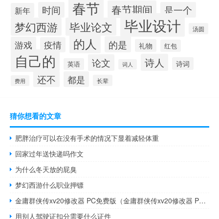
春节
春节期间
时间
是一个
新年
毕业设计
梦幻西游
毕业论文
汤圆
的人
的是
游戏
疫情
礼物
红包
自己的
诗人
论文
诗词
英语
词人
还不
都是
长辈
费用
猜你想看的文章
肥胖治疗可以在没有手术的情况下显着减轻体重
回家过年送快递吗作文
为什么冬天放的屁臭
梦幻西游什么职业押镖
金庸群侠传xv20修改器 PC免费版（金庸群侠传xv20修改器 PC免费版功能简介）
用别人驾驶证扣分需要什么证件