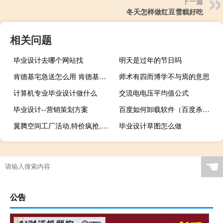
下一篇
冬天怎样做红豆雪糕好吃
相关问题
毕业设计去哪个网站找
明天是过年的节日吗
肯德基宅急送怎么用 肯德基宅急送优惠券
师术有四而博学不与焉的意思
计算机专业毕业设计做什么
交流电电压平均值公式
毕业设计--营销策划方案
百度如何卸载软件（百度杀毒怎么卸载）
翼腾空间工厂活动,特价疯抢,翼腾整装开启“工厂钜惠”
毕业设计草图怎么做
☚
公告