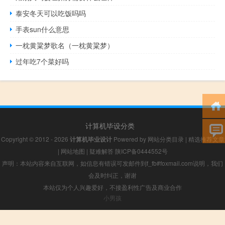
泰安冬天可以吃饭吗吗
手表sun什么意思
一枕黄粱梦歌名（一枕黄粱梦）
过年吃7个菜好吗
计算机毕设分类
Copyright © 2012 - 2026
计算机毕业设计
Powered by
网站分类目录
|
精选推荐文章
|
网站地图
|
疑难解答
陕ICP备0444552号
声明：本站内容来自互联网，如信息有错误可发邮件到f_fb#foxmail.com说明，我们
会及时纠正，谢谢
本站仅为个人兴趣爱好，不接盈利性广告及商业合作
小男孩