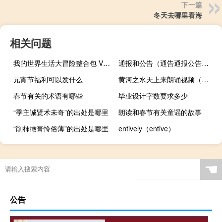
下一篇
冬天去哪里看海
相关问题
我的世界生活大冒险整合包 V1.8 最新免费版（我的世界生活大冒险整合包 V1.8 最新免费版功能简介）
通报和公告（通告通报公告的区别）
元宵节福利可以发什么
黄河之水天上来朗诵视频（黄河之水天上来朗诵背景音乐）
春节有关的术语有哪些
毕业设计字数要求多少
“季主诚贤术未奇”的出处是哪里
朗读和春节有关童谣的故事
“削柿徵膏怜俗薄”的出处是哪里
entively（entive）
☚
公告