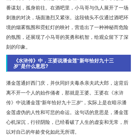
番谋划，孤身前往。在酒吧里，小马哥与仇人展开了一场
刺激的对决，场面激烈又紧张。这段镜头不仅通过酒吧环
境的烟雾氛围和霓虹灯的映衬，营造出了一种神秘而危险
的氛围，还展现了小马哥的英勇和机智，给观众留下了深
刻的印象。
《水浒传》中，王婆说潘金莲“新年恰好九十三
岁”是什么意思?
潘金莲通奸西门庆，并伙同奸夫毒杀亲夫武大郎，这背后
离不开一个人的始作俑者，那就是王婆。王婆在《水浒
传》中说潘金莲“新年恰好九十三岁”，实际上是在暗示潘
金莲虚伪的人性和可悲的命运。这句话的意思是，潘金莲
心机深沉，行径阴险，已经看破了人生的虚妄和无常，所
以对自己的年龄变化如此无所谓。