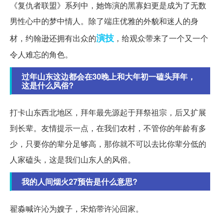
《复仇者联盟》系列中，她饰演的黑寡妇更是成为了无数
男性心中的梦中情人。除了端庄优雅的外貌和迷人的身
演技
材，约翰逊还拥有出众的
，给观众带来了一个又一个
令人难忘的角色。
过年山东这边都会在30晚上和大年初一磕头拜年，
这是什么风俗?
打卡山东西北地区，拜年最先源起于拜祭祖宗，后又扩展
到长辈。友情提示一点，在我们农村，不管你的年龄有多
少，只要你的辈分足够高，那你就不可以去比你辈分低的
人家磕头，这是我们山东人的风俗。
我的人间烟火27预告是什么意思?
翟淼喊许沁为嫂子，宋焰带许沁回家。