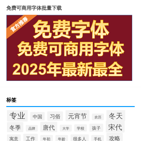
免费可商用字体批量下载
标签
专业
冬天
元宵节
习俗
中国
农历
宋代
唐代
冬季
孩子
学校
大学
品牌
攻略
工作
寓意
很多人
年初
年龄
手机