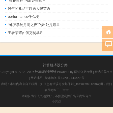
“横桥虽在”的出处是哪里
过年的礼品可以送人吗英语
performance什么梗
“蚌肠孕於月明之夜”的出处是哪里
王者荣耀如何克制芈月
计算机毕设分类
Copyright © 2012 - 2026
计算机毕业设计
Powered by
网站分类目录
|
精选推荐文章
|
网站地图
|
疑难解答
陕ICP备0444552号
声明：本站内容来自互联网，如信息有错误可发邮件到f_fb#foxmail.com说明，我们
会及时纠正，谢谢
本站仅为个人兴趣爱好，不接盈利性广告及商业合作
小男孩