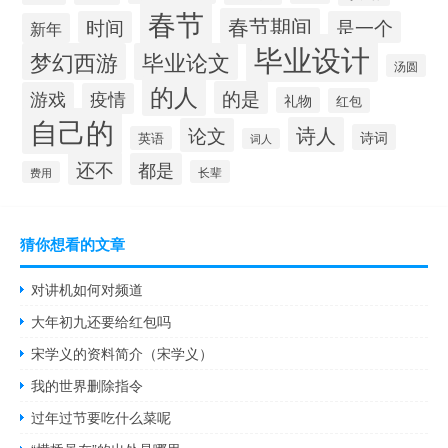
春节
春节期间
时间
是一个
新年
毕业设计
梦幻西游
毕业论文
汤圆
的人
的是
游戏
疫情
礼物
红包
自己的
诗人
论文
诗词
英语
词人
还不
都是
长辈
费用
猜你想看的文章
对讲机如何对频道
大年初九还要给红包吗
宋学义的资料简介（宋学义）
我的世界删除指令
过年过节要吃什么菜呢