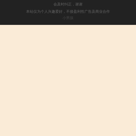
会及时纠正，谢谢
本站仅为个人兴趣爱好，不接盈利性广告及商业合作
小男孩