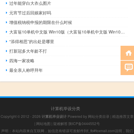
过年能穿白大衣么图片
元宵节过后回娘家好吗
增值税纳税申报的期限在什么时候
大富翁10单机中文版 Win10版（大富翁10单机中文版 Win10版功能简介）
“添得相思”的出处是哪里
打新冠多大年龄不打
四海一家攻略
最全亲人称呼拜年
计算机毕设分类
Copyright © 2012 - 2026
计算机毕业设计
Powered by
网站分类目录
|
精选推荐文章
|
网站地图
|
疑难解答
陕ICP备0444552号
声明：本站内容来自互联网，如信息有错误可发邮件到f_fb#foxmail.com说明，我们