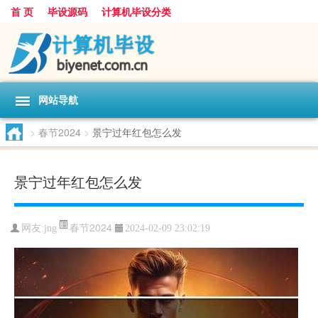
首 页
毕设源码
计算机毕设分类
网站导航
>
春节2024
>
景宁过年红包怎么发
景宁过年红包怎么发
春节2024
网友:
jng
2024-02-09 23:02:19