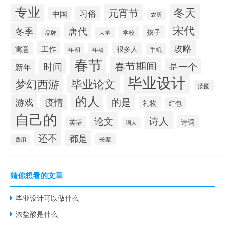
专业
冬天
元宵节
习俗
中国
农历
宋代
唐代
冬季
孩子
学校
大学
品牌
攻略
工作
寓意
很多人
年初
年龄
手机
春节
春节期间
时间
是一个
新年
毕业设计
梦幻西游
毕业论文
汤圆
的人
的是
游戏
疫情
礼物
红包
自己的
诗人
论文
诗词
英语
词人
还不
都是
长辈
费用
猜你想看的文章
毕业设计可以做什么
浓盐酸是什么