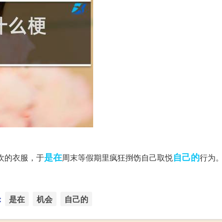
是在
自己的
欢的衣服，于
周末等假期里疯狂捯饬自己取悦
行为。
：
是在
机会
自己的