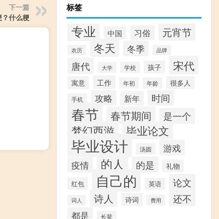
标签
下一篇
梗？什么梗
专业
元宵节
习俗
中国
冬天
冬季
农历
品牌
宋代
唐代
孩子
学校
大学
工作
寓意
很多人
年初
年龄
攻略
时间
新年
手机
春节
春节期间
是一个
梦幻西游
毕业论文
毕业设计
游戏
汤圆
的人
的是
疫情
礼物
自己的
论文
红包
英语
诗人
还不
诗词
费用
词人
都是
长辈