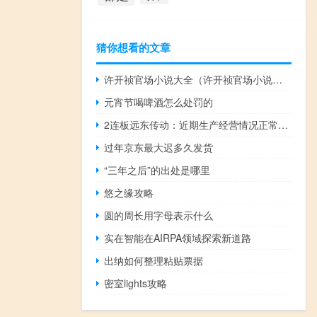
猜你想看的文章
许开祯官场小说大全（许开祯官场小说全集）
元宵节喝啤酒怎么处罚的
2连板远东传动：近期生产经营情况正常内外部经营环境未发生且未预计将要发生重大变化
过年京东最大迟多久发货
“三年之后”的出处是哪里
悠之缘攻略
圆的周长用字母表示什么
实在智能在AIRPA领域探索新道路
出纳如何整理粘贴票据
密室lights攻略