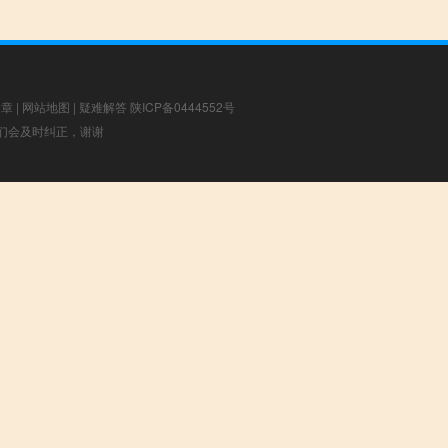
文章
|
网站地图
|
疑难解答
陕ICP备0444552号
，我们会及时纠正，谢谢