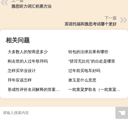
上一篇
雅思听力词汇积累方法
下一篇
英语托福和雅思考试哪个更好
相关问题
大多数人的智商是多少
转包的法律后果有哪些
刚去世的人过年祭拜吗
“骄淫无比伦”的出处是哪里
怎样买毕业设计
过年前买电车好吗
拜年应该怎样
漱玉是什么意思
形成性评价名词解释的答案（形成性评价名词解释）
一枕黄粱梦歌名（一枕黄粱梦）
☚