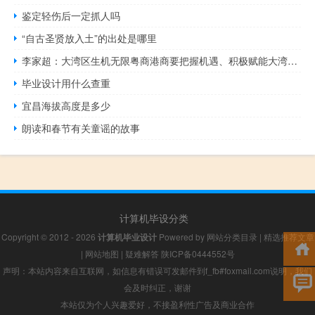
鉴定轻伤后一定抓人吗
“自古圣贤放入土”的出处是哪里
李家超：大湾区生机无限粤商港商要把握机遇、积极赋能大湾区发展
毕业设计用什么查重
宜昌海拔高度是多少
朗读和春节有关童谣的故事
计算机毕设分类
Copyright © 2012 - 2026
计算机毕业设计
Powered by
网站分类目录
|
精选推荐文章
|
网站地图
|
疑难解答
陕ICP备0444552号
声明：本站内容来自互联网，如信息有错误可发邮件到f_fb#foxmail.com说明，我们
会及时纠正，谢谢
本站仅为个人兴趣爱好，不接盈利性广告及商业合作