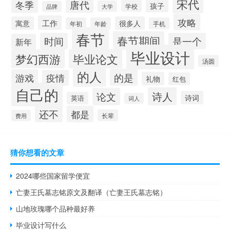
宋代
唐代
冬季
孩子
学校
大学
品牌
攻略
工作
寓意
很多人
年初
年龄
手机
春节
春节期间
时间
是一个
新年
毕业设计
梦幻西游
毕业论文
汤圆
的人
的是
游戏
疫情
礼物
红包
自己的
诗人
论文
诗词
英语
词人
还不
都是
长辈
费用
猜你想看的文章
2024哪些国家留学便宜
亡妻王氏墓志铭原文及翻译（亡妻王氏墓志铭）
山地玫瑰哪个品种最好养
毕业设计写什么