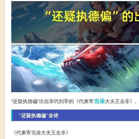
当涂
“还疑执德偏”出自宋代刘宰的《代柬寄
大夫王去非》
“还疑执德偏”全诗
《代柬寄当涂大夫王去非》