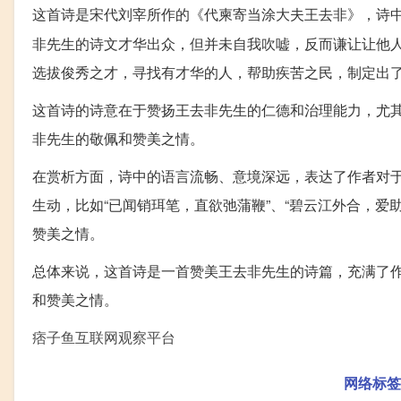
这首诗是宋代刘宰所作的《代柬寄当涂大夫王去非》，诗
非先生的诗文才华出众，但并未自我吹嘘，反而谦让让他
选拔俊秀之才，寻找有才华的人，帮助疾苦之民，制定出
这首诗的诗意在于赞扬王去非先生的仁德和治理能力，尤
非先生的敬佩和赞美之情。
在赏析方面，诗中的语言流畅、意境深远，表达了作者对
生动，比如“已闻销珥笔，直欲弛蒲鞭”、“碧云江外合，
赞美之情。
总体来说，这首诗是一首赞美王去非先生的诗篇，充满了
和赞美之情。
痞子鱼互联网观察平台
网络标签