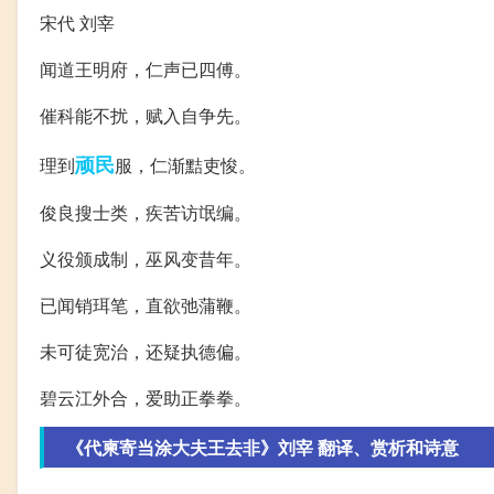
宋代 刘宰
闻道王明府，仁声已四傅。
催科能不扰，赋入自争先。
顽民
理到
服，仁渐黠吏悛。
俊良搜士类，疾苦访氓编。
义役颁成制，巫风变昔年。
已闻销珥笔，直欲弛蒲鞭。
未可徒宽治，还疑执德偏。
碧云江外合，爱助正拳拳。
《代柬寄当涂大夫王去非》刘宰 翻译、赏析和诗意