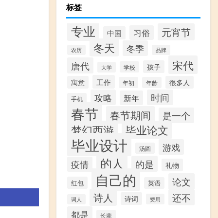
标签
专业
元宵节
习俗
中国
冬天
冬季
农历
品牌
宋代
唐代
孩子
学校
大学
工作
寓意
很多人
年初
年龄
攻略
时间
新年
手机
春节
春节期间
是一个
梦幻西游
毕业论文
毕业设计
游戏
汤圆
的人
的是
疫情
礼物
自己的
论文
红包
英语
诗人
还不
诗词
费用
词人
都是
长辈