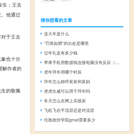
发生；王去
改。他通过
猜你想看的文章
送大年是什么
宰对于王去
“罚筹如猬”的出处是哪里
过年礼盒有多少钱
意象也十分
苹果手机用数据线连接电脑没有反应（苹果手机数据线连接电脑没反应怎么办）
理解作者的
虎年拜年用哪个时辰
拜年怎么称呼舅舅和舅妈
先生的敬佩
虎虎生威可以用于拜年吗
冬天怎么在网上买煤炭
飞机飞在平流层还是对流层
伦敦政经学院gmat需要多少