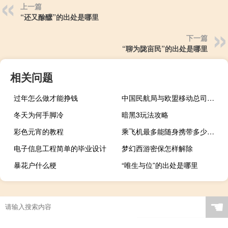
上一篇
“还又酴醿”的出处是哪里
下一篇
“聊为陇亩民”的出处是哪里
相关问题
过年怎么做才能挣钱
中国民航局与欧盟移动总司举行会谈当地时间
冬天为何手脚冷
暗黑3玩法攻略
彩色元宵的教程
乘飞机最多能随身携带多少现金
电子信息工程简单的毕业设计
梦幻西游密保怎样解除
暴花户什么梗
“唯生与位”的出处是哪里
☚