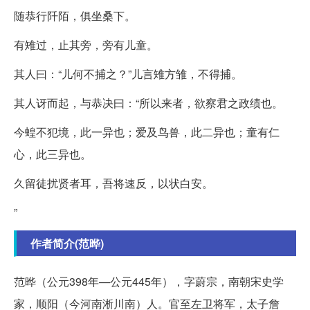
随恭行阡陌，俱坐桑下。
有雉过，止其旁，旁有儿童。
其人曰：“儿何不捕之？”儿言雉方雏，不得捕。
其人讶而起，与恭决曰：“所以来者，欲察君之政绩也。
今蝗不犯境，此一异也；爱及鸟兽，此二异也；童有仁
心，此三异也。
久留徒扰贤者耳，吾将速反，以状白安。
”
作者简介(范晔)
范晔（公元398年—公元445年），字蔚宗，南朝宋史学
家，顺阳（今河南淅川南）人。官至左卫将军，太子詹