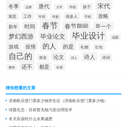
宋代
唐代
冬季
孩子
学校
大学
品牌
攻略
工作
寓意
很多人
年初
年龄
手机
春节
春节期间
时间
是一个
新年
毕业设计
梦幻西游
毕业论文
汤圆
的人
的是
游戏
疫情
礼物
红包
自己的
诗人
论文
诗词
英语
词人
还不
都是
长辈
费用
猜你想看的文章
济南欧乐堡门票多少钱学生证（济南欧乐堡门票多少钱）
绿茵生态：目前暂无核污染治理技术
冬天应该吃什么水果减肥