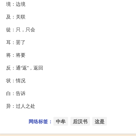
境：边境
及：关联
徒：只，只会
耳：罢了
将：将要
反：通“返”，返回
状：情况
白：告诉
异：过人之处
网络标签：
中牟
后汉书
这是