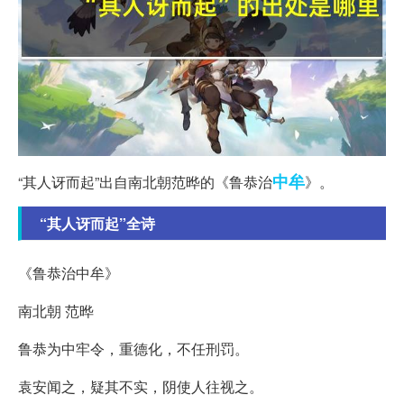
中牟
“其人讶而起”出自南北朝范晔的《鲁恭治
》。
“其人讶而起”全诗
《鲁恭治中牟》
南北朝 范晔
鲁恭为中牢令，重德化，不任刑罚。
袁安闻之，疑其不实，阴使人往视之。