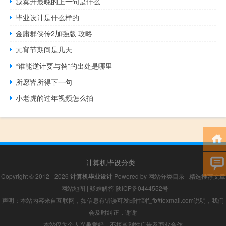
寂寞开最晚的上一句是什么
毕业设计是什么样的
金庸群侠传2加强版 攻略
元宵节期间是几天
“谁能逆计要与咎”的出处是哪里
所愿皆所得下一句
小老虎的过年视频怎么拍
计算机毕设分类
Copyright © 2012 - 2026
计算机毕业设计
Powered by
网站分类目录
|
精选推荐文章
|
网站地图
|
疑难解答
陕ICP备0444552号
声明：本站内容来自互联网，如信息有错误可发邮件到f_fb#foxmail.com说明，我们
会及时纠正，谢谢
本站仅为个人兴趣爱好，不接盈利性广告及商业合作