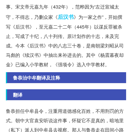
事。宋文帝元嘉九年（432年），范晔因为“左迁宣城太
后汉书
守，不得志，乃删众家《
》为一家之作”，开始撰
写《后汉书》，至元嘉二十二年（445年）以谋反罪被杀
止，写成了十纪，八十列传。原计划作的十志，未及完
成。今本《后汉书》中的八志三十卷，是南朝梁刘昭从司
马彪的《续汉书》中抽出来补进去的。其中《杨震暮夜却
金》已编入小学教材，《强项令》选入中学教材。
鲁恭治中牟翻译及注释
翻译
鲁恭担任中牟县令，注重用道德感化百姓，不用刑罚的方
式。朝中大官袁安听说这件事，怀疑它不是真的，暗地里
（私下）派人到中牟县去视察。那人与鲁恭走在田间小路