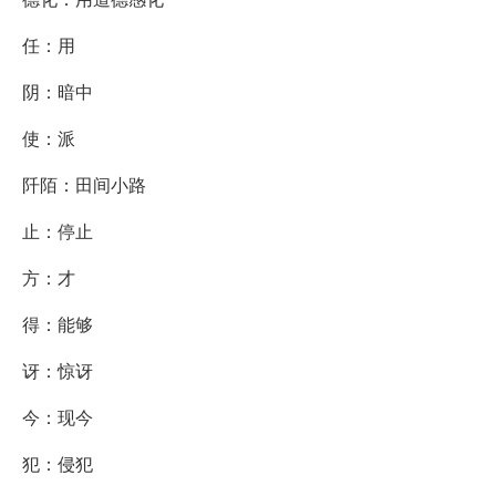
任：用
阴：暗中
使：派
阡陌：田间小路
止：停止
方：才
得：能够
讶：惊讶
今：现今
犯：侵犯