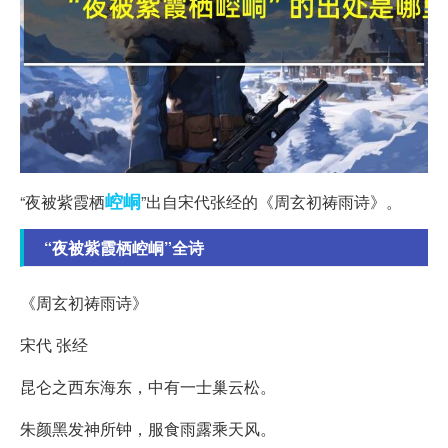
崆峒
“夜被紫霞栖
”出自宋代张经的《周玄初祷雨诗》。
“夜被紫霞栖崆峒”全诗
《周玄初祷雨诗》
宋代 张经
昆仑之西东海东，中有一士巢云松。
朱颜黑发神所钟，服食雨露乘天风。