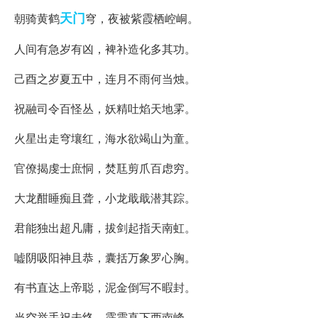
天门
朝骑黄鹤
穹，夜被紫霞栖崆峒。
人间有急岁有凶，裨补造化多其功。
己酉之岁夏五中，连月不雨何当烛。
祝融司令百怪丛，妖精吐焰天地雺。
火星出走穹壤红，海水欲竭山为童。
官僚揭虔士庶恫，焚尫剪爪百虑穷。
大龙酣睡痴且聋，小龙戢戢潜其踪。
君能独出超凡庸，拔剑起指天南虹。
嘘阴吸阳神且恭，囊括万象罗心胸。
有书直达上帝聪，泥金倒写不暇封。
当空举手祝未终，霹雳直下西南峰。