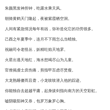
朱颜黑发神所钟，吃露水乘天风。
朝骑黄鹤天门隆起，夜被紫霞栖空洞。
人间有紧急情况每年有凶，弥补造化它的功劳很多。
己酉之年夏季中，连月不下雨怎么当蜡烛。
祝融司令老怪丛，妖精吐焰天地雺。
火星出逃天地红，海水想竭尽山为儿童。
官僚揭虔士庶伤痛，剪指甲百虑尽焚瘦。
大龙熟睡傻而且聋，小龙吱吱潜入他的踪迹。
你能独自去超越平庸，起身拔剑指向南方的天空彩虹。
嘘阴吸阳神又恭，包罗万象罗心胸。