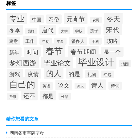
标签
专业
冬天
元宵节
习俗
中国
农历
宋代
唐代
冬季
孩子
学校
大学
品牌
攻略
工作
寓意
很多人
年初
年龄
手机
春节
春节期间
时间
是一个
新年
毕业设计
梦幻西游
毕业论文
汤圆
的人
的是
游戏
疫情
礼物
红包
自己的
诗人
论文
诗词
英语
词人
还不
都是
长辈
费用
猜你想看的文章
湖南各市车牌字母