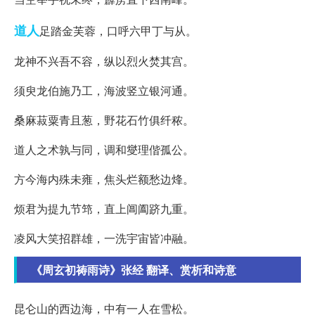
道人
足踏金芙蓉，口呼六甲丁与从。
龙神不兴吾不容，纵以烈火焚其宫。
须臾龙伯施乃工，海波竖立银河通。
桑麻菽粟青且葱，野花石竹俱纤秾。
道人之术孰与同，调和燮理偕孤公。
方今海内殊未雍，焦头烂额愁边烽。
烦君为提九节筇，直上阊阖跻九重。
凌风大笑招群雄，一洗宇宙皆冲融。
《周玄初祷雨诗》张经 翻译、赏析和诗意
昆仑山的西边海，中有一人在雪松。