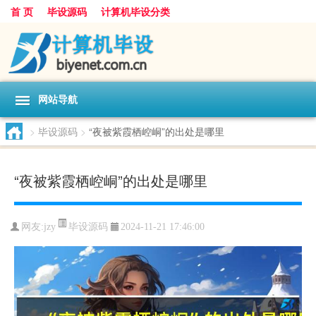
首 页
毕设源码
计算机毕设分类
网站导航
>
毕设源码
>
“夜被紫霞栖崆峒”的出处是哪里
“夜被紫霞栖崆峒”的出处是哪里
毕设源码
网友:
jzy
2024-11-21 17:46:00