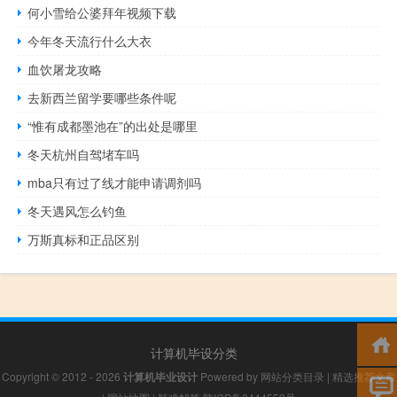
何小雪给公婆拜年视频下载
今年冬天流行什么大衣
血饮屠龙攻略
去新西兰留学要哪些条件呢
“惟有成都墨池在”的出处是哪里
冬天杭州自驾堵车吗
mba只有过了线才能申请调剂吗
冬天遇风怎么钓鱼
万斯真标和正品区别
计算机毕设分类
Copyright © 2012 - 2026
计算机毕业设计
Powered by
网站分类目录
|
精选推荐文章