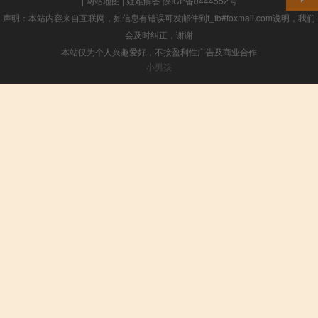
|
网站地图
|
疑难解答
陕ICP备0444552号
声明：本站内容来自互联网，如信息有错误可发邮件到f_fb#foxmail.com说明，我们
会及时纠正，谢谢
本站仅为个人兴趣爱好，不接盈利性广告及商业合作
小男孩