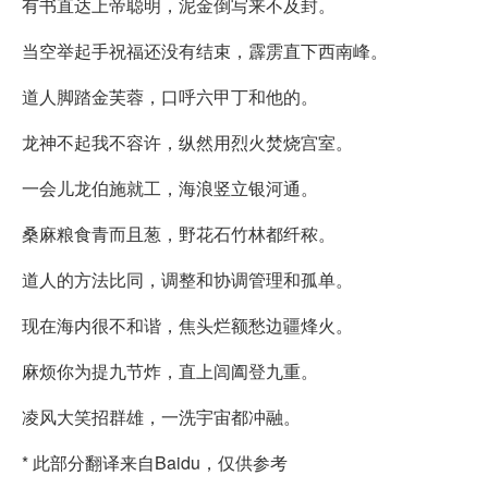
有书直达上帝聪明，泥金倒写来不及封。
当空举起手祝福还没有结束，霹雳直下西南峰。
道人脚踏金芙蓉，口呼六甲丁和他的。
龙神不起我不容许，纵然用烈火焚烧宫室。
一会儿龙伯施就工，海浪竖立银河通。
桑麻粮食青而且葱，野花石竹林都纤秾。
道人的方法比同，调整和协调管理和孤单。
现在海内很不和谐，焦头烂额愁边疆烽火。
麻烦你为提九节炸，直上闾阖登九重。
凌风大笑招群雄，一洗宇宙都冲融。
* 此部分翻译来自Baidu，仅供参考