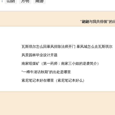
：
山阴
月明
陆游
“翩翩与我共徘徊”的
瓦斯琪尔怎么回暴风排除法师开门 暴风城怎么去瓦斯琪尔
风景园林毕业设计开题
南家咀煤矿（第一药师：南家三小姐的逆袭简介）
“一樽牛渚访秋期”的出处是哪里
索尼笔记本好在哪里（索尼笔记本好么）