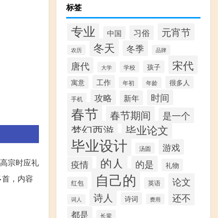
标签
专业
元宵节
习俗
中国
冬天
冬季
农历
品牌
宋代
唐代
孩子
学校
大学
工作
寓意
很多人
年初
年龄
攻略
时间
新年
手机
春节
春节期间
是一个
梦幻西游
毕业论文
毕业设计
游戏
汤圆
的人
高宗时应礼
的是
疫情
礼物
自己的
多首，内容
论文
红包
英语
诗人
还不
诗词
费用
词人
都是
长辈