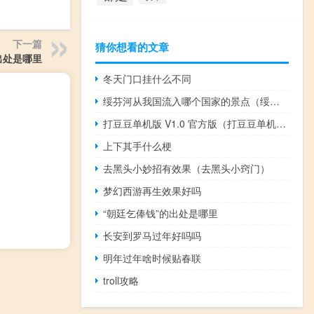
下一篇
猜你想看的文章
出处是哪里
冬天门口挂什么不同
绥芬河从我国流入哪个国家的景点（绥芬河从我国流入哪个国家）
打豆豆单机版 V1.0 官方版（打豆豆单机版 V1.0 官方版功能简介）
上下其手什么梗
去黑头小妙招有效果（去黑头小窍门）
梦幻西游再生效果好吗
“朝廷乞俸钱”的出处是哪里
长安到罗马过年好吗吗
明年过年啥时候贴春联
troll攻略