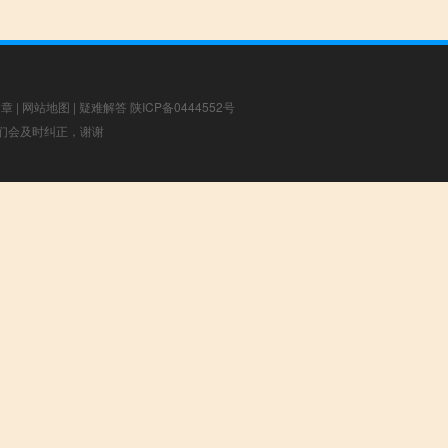
文章
|
网站地图
|
疑难解答
陕ICP备0444552号
，我们会及时纠正，谢谢