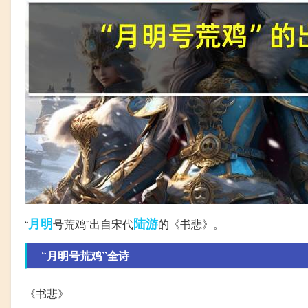
月明
陆游
“
号荒鸡”出自宋代
的《书悲》。
“月明号荒鸡”全诗
《书悲》