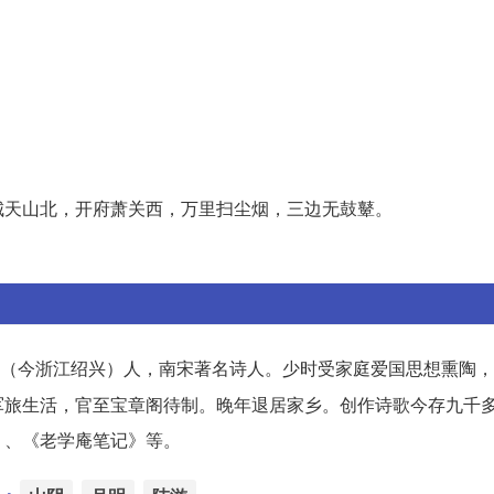
城天山北，开府萧关西，万里扫尘烟，三边无鼓鼙。
（今浙江绍兴）人，南宋著名诗人。少时受家庭爱国思想熏陶，
军旅生活，官至宝章阁待制。晚年退居家乡。创作诗歌今存九千
》、《老学庵笔记》等。