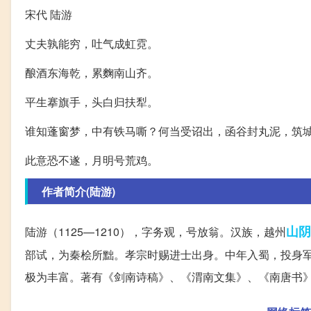
宋代 陆游
丈夫孰能穷，吐气成虹霓。
酿酒东海乾，累麴南山齐。
平生搴旗手，头白归扶犁。
谁知蓬窗梦，中有铁马嘶？何当受诏出，函谷封丸泥，筑
此意恐不遂，月明号荒鸡。
作者简介(陆游)
山阴
陆游（1125—1210），字务观，号放翁。汉族，越州
部试，为秦桧所黜。孝宗时赐进士出身。中年入蜀，投身
极为丰富。著有《剑南诗稿》、《渭南文集》、《南唐书