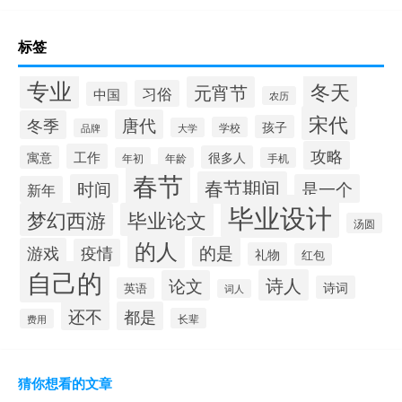
标签
专业
冬天
元宵节
习俗
中国
农历
宋代
唐代
冬季
孩子
学校
大学
品牌
攻略
工作
寓意
很多人
年初
年龄
手机
春节
春节期间
时间
是一个
新年
毕业设计
梦幻西游
毕业论文
汤圆
的人
的是
游戏
疫情
礼物
红包
自己的
诗人
论文
诗词
英语
词人
还不
都是
长辈
费用
猜你想看的文章