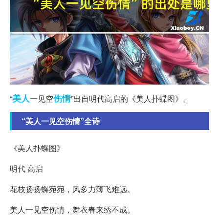
美人
伤情
“
一见空
”出自明代高启的《美人扑蝶图》。
“美人一见空伤情”全诗
《美人扑蝶图》
明代 高启
花枝扬扬蝶宛宛，风多力薄飞难远。
美人一见空伤情，舞衣春来绣不成。