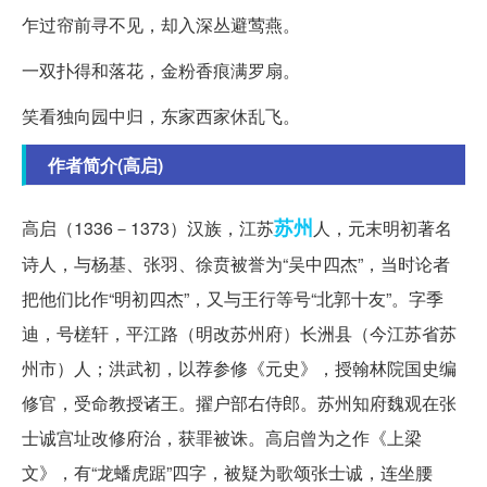
乍过帘前寻不见，却入深丛避莺燕。
一双扑得和落花，金粉香痕满罗扇。
笑看独向园中归，东家西家休乱飞。
作者简介(高启)
苏州
高启（1336－1373）汉族，江苏
人，元末明初著名
诗人，与杨基、张羽、徐贲被誉为“吴中四杰”，当时论者
把他们比作“明初四杰”，又与王行等号“北郭十友”。字季
迪，号槎轩，平江路（明改苏州府）长洲县（今江苏省苏
州市）人；洪武初，以荐参修《元史》，授翰林院国史编
修官，受命教授诸王。擢户部右侍郎。苏州知府魏观在张
士诚宫址改修府治，获罪被诛。高启曾为之作《上梁
文》，有“龙蟠虎踞”四字，被疑为歌颂张士诚，连坐腰