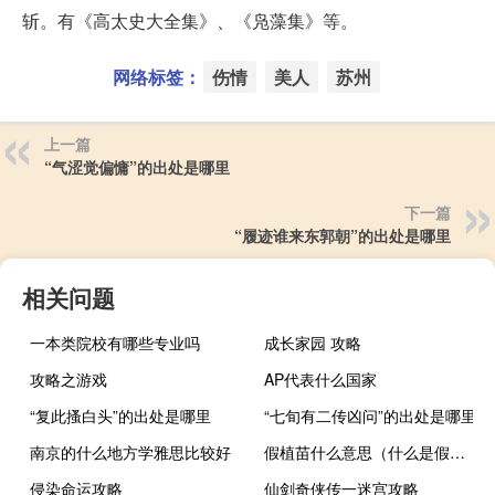
斩。有《高太史大全集》、《凫藻集》等。
网络标签：
伤情
美人
苏州
上一篇
“气涩觉偏慵”的出处是哪里
下一篇
“履迹谁来东郭朝”的出处是哪里
相关问题
一本类院校有哪些专业吗
成长家园 攻略
攻略之游戏
AP代表什么国家
“复此搔白头”的出处是哪里
“七旬有二传凶问”的出处是哪里
南京的什么地方学雅思比较好
假植苗什么意思（什么是假植苗）
侵染命运攻略
仙剑奇侠传一迷宫攻略