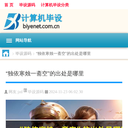
首 页
毕设源码
计算机毕设分类
网站导航
>
毕设源码
>
“独依寒烛一斋空”的出处是哪里
“独依寒烛一斋空”的出处是哪里
毕设源码
网友:
jzd
2024-11-23 06:02:30