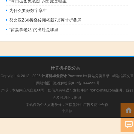
“今日披图见笔迹”的出处是哪里
为什么要做数字孪生
努比亚Z60折叠传闻搭载7.3英寸折叠屏
“留妻事老姑”的出处是哪里
计算机毕设分类
Copyright © 2012 - 2026
计算机毕业设计
Powered by
网站分类目录
|
精选推荐文章
|
网站地图
|
疑难解答
陕ICP备0444552号
声明：本站内容来自互联网，如信息有错误可发邮件到f_fb#foxmail.com说明，我们
会及时纠正，谢谢
本站仅为个人兴趣爱好，不接盈利性广告及商业合作
小男孩