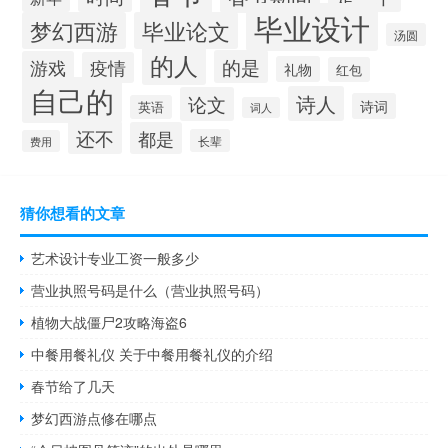
毕业设计
梦幻西游
毕业论文
汤圆
的人
的是
游戏
疫情
礼物
红包
自己的
诗人
论文
诗词
英语
词人
还不
都是
长辈
费用
猜你想看的文章
艺术设计专业工资一般多少
营业执照号码是什么（营业执照号码）
植物大战僵尸2攻略海盗6
中餐用餐礼仪 关于中餐用餐礼仪的介绍
春节给了几天
梦幻西游点修在哪点