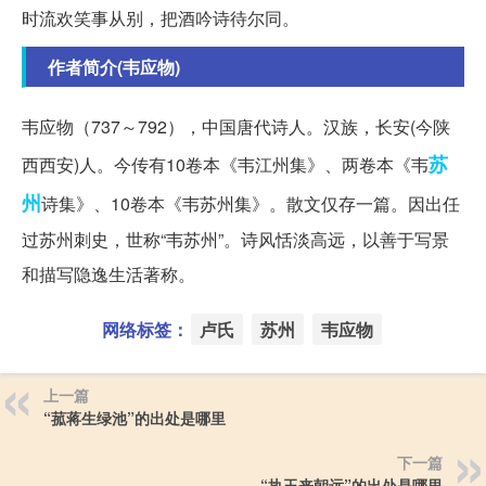
时流欢笑事从别，把酒吟诗待尔同。
作者简介(韦应物)
韦应物（737～792），中国唐代诗人。汉族，长安(今陕
苏
西西安)人。今传有10卷本《韦江州集》、两卷本《韦
州
诗集》、10卷本《韦苏州集》。散文仅存一篇。因出任
过苏州刺史，世称“韦苏州”。诗风恬淡高远，以善于写景
和描写隐逸生活著称。
网络标签：
卢氏
苏州
韦应物
上一篇
“菰蒋生绿池”的出处是哪里
下一篇
“执玉来朝远”的出处是哪里