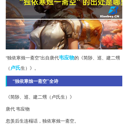
韦应物
“独依寒烛一斋空”出自唐代
的《简陟、巡、建二甥
卢氏
（
生）》。
“独依寒烛一斋空”全诗
《简陟、巡、建二甥（卢氏生）》
唐代 韦应物
忽羡后生连榻话，独依寒烛一斋空。