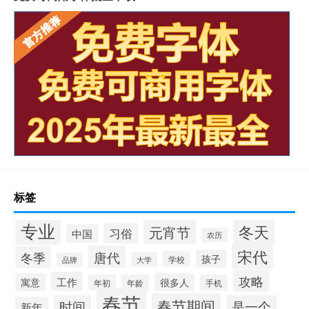
标签
专业
冬天
元宵节
习俗
中国
农历
宋代
唐代
冬季
孩子
学校
大学
品牌
攻略
工作
寓意
很多人
年初
年龄
手机
春节
春节期间
时间
是一个
新年