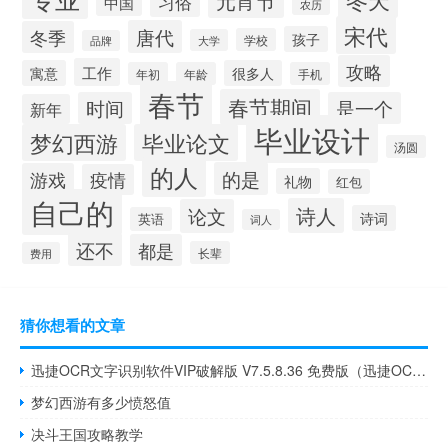
元宵节
习俗
中国
农历
宋代
唐代
冬季
孩子
学校
大学
品牌
攻略
工作
寓意
很多人
年初
年龄
手机
春节
春节期间
时间
是一个
新年
毕业设计
梦幻西游
毕业论文
汤圆
的人
的是
游戏
疫情
礼物
红包
自己的
诗人
论文
诗词
英语
词人
还不
都是
长辈
费用
猜你想看的文章
迅捷OCR文字识别软件VIP破解版 V7.5.8.36 免费版（迅捷OCR文字识别软件VIP破解版 V7.5.8.36 免费版功能简介）
梦幻西游有多少愤怒值
决斗王国攻略教学