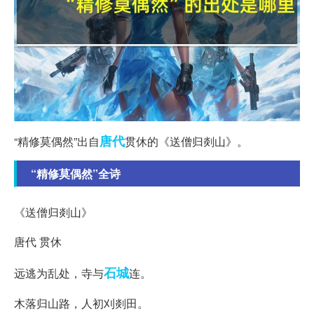
唐代
“精修莫偶然”出自
贯休的《送僧归剡山》。
“精修莫偶然”全诗
《送僧归剡山》
唐代 贯休
石城
远逃为乱处，寺与
连。
木落归山路，人初刈剡田。