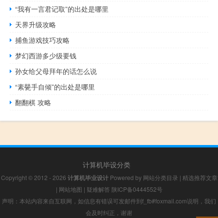
“我有一言君记取”的出处是哪里
天界升级攻略
捕鱼游戏技巧攻略
梦幻西游多少级要钱
孙女给父母拜年的话怎么说
“素甖手自倾”的出处是哪里
翻翻棋 攻略
计算机毕设分类
Copyright © 2012 - 2026
计算机毕业设计
Powered by
网站分类目录
|
精选推荐文章
|
网站地图
|
疑难解答
陕ICP备0444552号
声明：本站内容来自互联网，如信息有错误可发邮件到f_fb#foxmail.com说明，我们
会及时纠正，谢谢