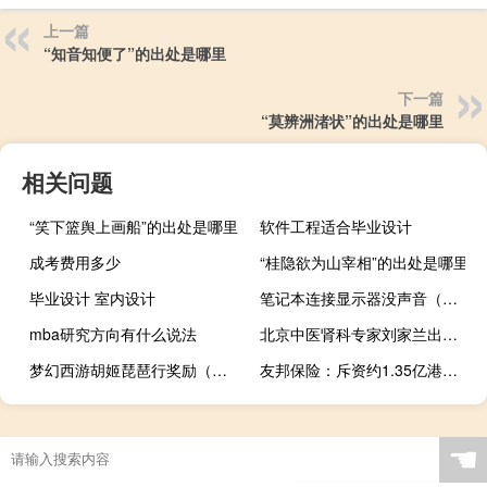
上一篇
“知音知便了”的出处是哪里
下一篇
“莫辨洲渚状”的出处是哪里
相关问题
“笑下篮舆上画船”的出处是哪里
软件工程适合毕业设计
成考费用多少
“桂隐欲为山宰相”的出处是哪里
毕业设计 室内设计
笔记本连接显示器没声音（笔记本连接显示器分屏）
mba研究方向有什么说法
北京中医肾科专家刘家兰出诊时间（中医肾病专家刘家兰）
梦幻西游胡姬琵琶行奖励（《梦幻西游》胡姬琵琶行）
友邦保险：斥资约1.35亿港元回购185.26万股
☚