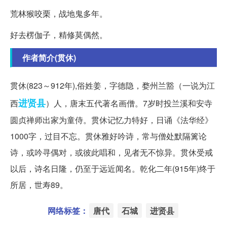
荒林猴咬栗，战地鬼多年。
好去楞伽子，精修莫偶然。
作者简介(贯休)
贯休(823～912年),俗姓姜，字德隐，婺州兰豁（一说为江
进贤县
西
）人，唐末五代著名画僧。7岁时投兰溪和安寺
圆贞禅师出家为童侍。贯休记忆力特好，日诵《法华经》
1000字，过目不忘。贯休雅好吟诗，常与僧处默隔篱论
诗，或吟寻偶对，或彼此唱和，见者无不惊异。贯休受戒
以后，诗名日隆，仍至于远近闻名。乾化二年(915年)终于
所居，世寿89。
网络标签：
唐代
石城
进贤县