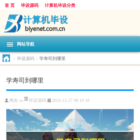
首 页
毕设源码
计算机毕设分类
网站导航
>
毕设源码
>
学寿司到哪里
学寿司到哪里
毕设源码
网友:
xs
2024-12-27 08:10:18