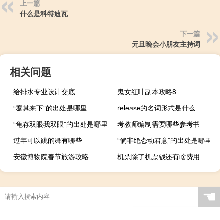
上一篇
什么是科特迪瓦
下一篇
元旦晚会小朋友主持词
相关问题
给排水专业设计交底
鬼女红叶副本攻略8
“蹇其来下”的出处是哪里
release的名词形式是什么
“龟存双眼我双眼”的出处是哪里
考教师编制需要哪些参考书
过年可以跳的舞有哪些
“倘非绝态动君意”的出处是哪里
安徽博物院春节旅游攻略
机票除了机票钱还有啥费用
☚