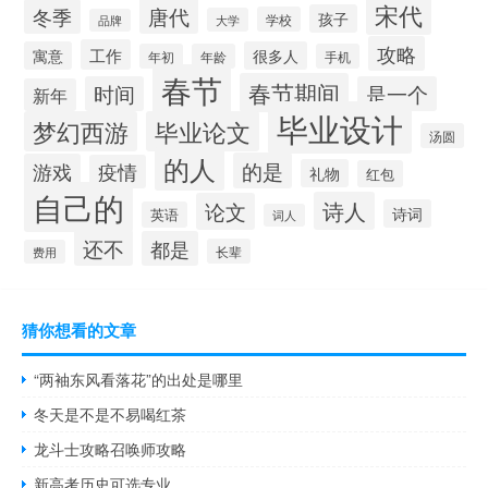
宋代
唐代
冬季
孩子
学校
大学
品牌
攻略
工作
寓意
很多人
年初
年龄
手机
春节
春节期间
时间
是一个
新年
毕业设计
梦幻西游
毕业论文
汤圆
的人
的是
游戏
疫情
礼物
红包
自己的
诗人
论文
诗词
英语
词人
还不
都是
长辈
费用
猜你想看的文章
“两袖东风看落花”的出处是哪里
冬天是不是不易喝红茶
龙斗士攻略召唤师攻略
新高考历史可选专业