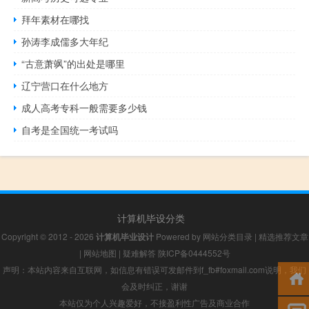
拜年素材在哪找
孙涛李成儒多大年纪
“古意萧飒”的出处是哪里
辽宁营口在什么地方
成人高考专科一般需要多少钱
自考是全国统一考试吗
计算机毕设分类
Copyright © 2012 - 2026
计算机毕业设计
Powered by
网站分类目录
|
精选推荐文章
|
网站地图
|
疑难解答
陕ICP备0444552号
声明：本站内容来自互联网，如信息有错误可发邮件到f_fb#foxmail.com说明，我们
会及时纠正，谢谢
本站仅为个人兴趣爱好，不接盈利性广告及商业合作