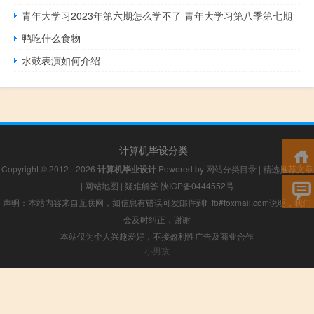
青年大学习2023年第六期怎么学不了 青年大学习第八季第七期
鸭吃什么食物
水鼓表演如何介绍
计算机毕设分类
Copyright © 2012 - 2026
计算机毕业设计
Powered by
网站分类目录
|
精选推荐文章
|
网站地图
|
疑难解答
陕ICP备0444552号
声明：本站内容来自互联网，如信息有错误可发邮件到f_fb#foxmail.com说明，我们
会及时纠正，谢谢
本站仅为个人兴趣爱好，不接盈利性广告及商业合作
小男孩