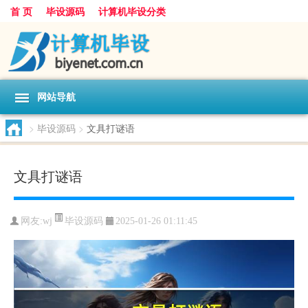
首 页
毕设源码
计算机毕设分类
网站导航
>
毕设源码
>
文具打谜语
文具打谜语
毕设源码
网友:
wj
2025-01-26 01:11:45