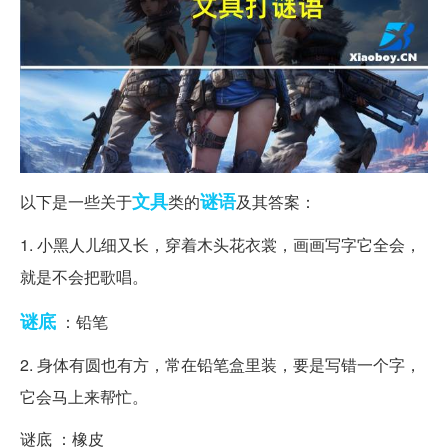
文具
谜语
以下是一些关于
类的
及其答案：
1. 小黑人儿细又长，穿着木头花衣裳，画画写字它全会，
就是不会把歌唱。
谜底
：铅笔
2. 身体有圆也有方，常在铅笔盒里装，要是写错一个字，
它会马上来帮忙。
谜底 ：橡皮