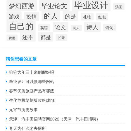
毕业设计
梦幻西游
毕业论文
汤圆
的人
的是
游戏
疫情
礼物
红包
自己的
诗人
论文
诗词
英语
词人
还不
都是
长辈
费用
猜你想看的文章
狗狗大年三十来例假好吗
毕业设计可以做哪些网站
春节优质旅游产品有哪些
生化危机复刻版攻略chris
元宵节历史故事
天津一汽丰田招聘官网2022（天津一汽丰田招聘）
冬天为什么老去厕所