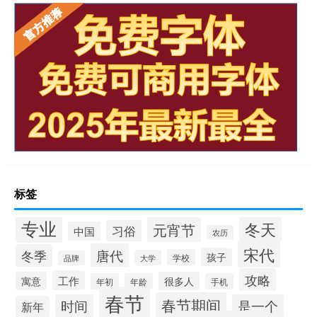
标签
专业
冬天
元宵节
习俗
中国
农历
宋代
唐代
冬季
孩子
学校
大学
品牌
攻略
工作
寓意
很多人
年初
年龄
手机
春节
春节期间
时间
是一个
新年