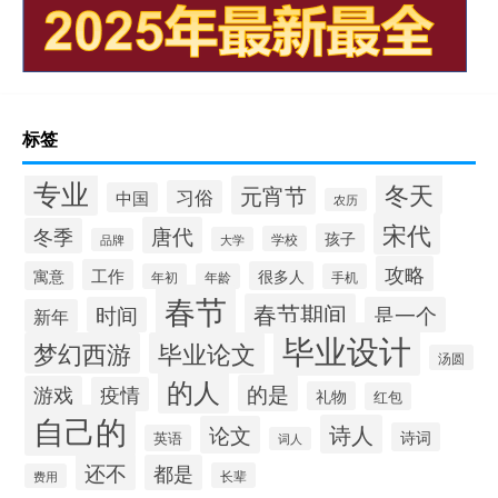
标签
专业
冬天
元宵节
习俗
中国
农历
宋代
唐代
冬季
孩子
学校
大学
品牌
攻略
工作
寓意
很多人
年初
年龄
手机
春节
春节期间
时间
是一个
新年
毕业设计
梦幻西游
毕业论文
汤圆
的人
的是
游戏
疫情
礼物
红包
自己的
诗人
论文
诗词
英语
词人
还不
都是
长辈
费用