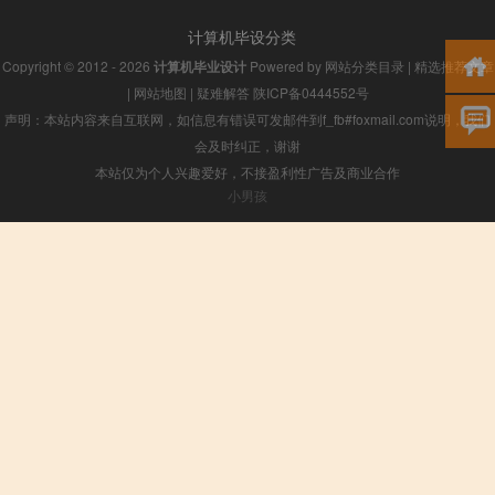
计算机毕设分类
Copyright © 2012 - 2026
计算机毕业设计
Powered by
网站分类目录
|
精选推荐文章
|
网站地图
|
疑难解答
陕ICP备0444552号
声明：本站内容来自互联网，如信息有错误可发邮件到f_fb#foxmail.com说明，我们
会及时纠正，谢谢
本站仅为个人兴趣爱好，不接盈利性广告及商业合作
小男孩