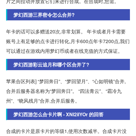
片之间拉动并放置它们来进行合成。在合成时,您需。
梦幻西游三界密令怎么合并?
年卡的话可以多赠送20次,非常划算。 年卡或者月卡需要
账号上有足够的点卡进行转化,月卡600点年卡7200点,我们
可以通过在游戏内用梦幻币或者在线充值的方式保证。
梦幻西游彩云追月和哪个区合并了?
苹果合区列表] “梦回奔日”、“梦回望月”、“心如明镜”合并,
合并后服务器名称为“梦回奔日”。 “四法青云”、“霜冷九
州”、“晓风残月”合并,合并后服务。
梦幻西游怎么合卡片啊 - XNl2iIYOr 的回答
合成的卡片是原卡片的等级1,使用次数减半。合成卡片没