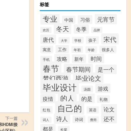
标签
专业
元宵节
习俗
中国
冬天
冬季
农历
品牌
宋代
唐代
孩子
学校
大学
工作
寓意
很多人
年初
年龄
攻略
时间
新年
手机
春节
春节期间
是一个
梦幻西游
毕业论文
毕业设计
游戏
汤圆
的人
的是
疫情
礼物
自己的
论文
红包
英语
诗人
还不
下一篇
诗词
费用
词人
和HDMI接
都是
长辈
什么区别）