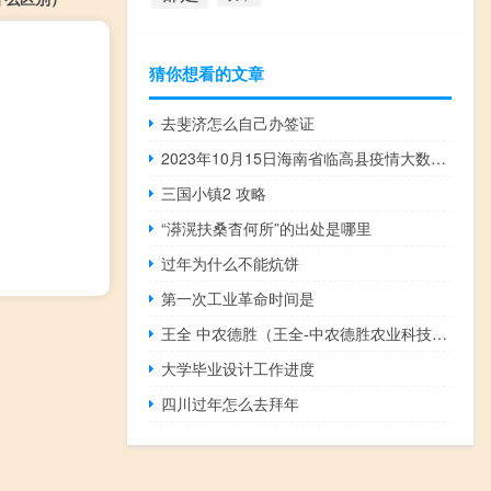
猜你想看的文章
去斐济怎么自己办签证
2023年10月15日海南省临高县疫情大数据-今日/今天疫情全网搜索最新实时消息动态情况通知播报
三国小镇2 攻略
“漭滉扶桑杳何所”的出处是哪里
过年为什么不能炕饼
第一次工业革命时间是
王全 中农德胜（王全-中农德胜农业科技有限公司董事长简介）
大学毕业设计工作进度
四川过年怎么去拜年