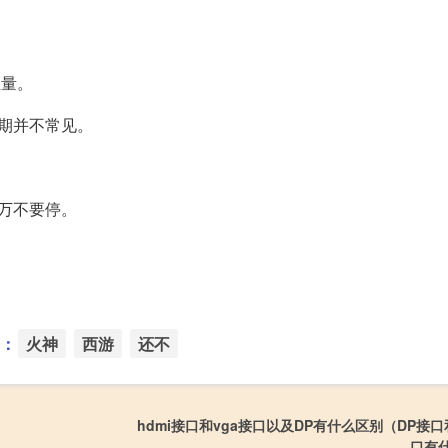
血量。
期并不常见。
万不要停。
：
火神
西游
还不
hdmi接口和vga接口以及DP有什么区别（DP接口
口有