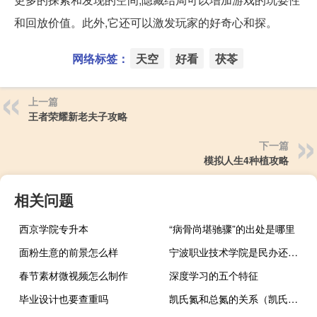
和回放价值。此外,它还可以激发玩家的好奇心和探。
网络标签：
天空
好看
茯苓
上一篇
王者荣耀新老夫子攻略
下一篇
模拟人生4种植攻略
相关问题
西京学院专升本
“病骨尚堪驰骤”的出处是哪里
面粉生意的前景怎么样
宁波职业技术学院是民办还是公办
春节素材微视频怎么制作
深度学习的五个特征
毕业设计也要查重吗
凯氏氮和总氮的关系（凯氏氮）