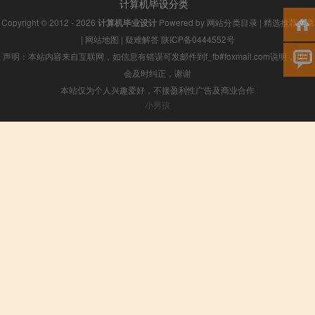
计算机毕设分类
Copyright © 2012 - 2026
计算机毕业设计
Powered by
网站分类目录
|
精选推荐文章
|
网站地图
|
疑难解答
陕ICP备0444552号
声明：本站内容来自互联网，如信息有错误可发邮件到f_fb#foxmail.com说明，我们
会及时纠正，谢谢
本站仅为个人兴趣爱好，不接盈利性广告及商业合作
小男孩