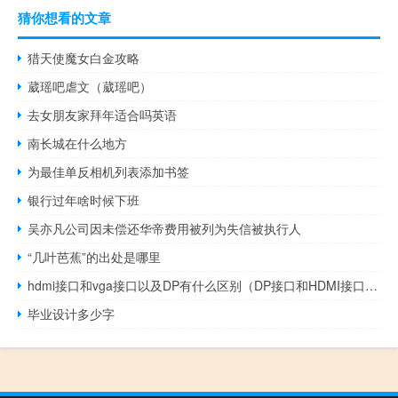
猜你想看的文章
猎天使魔女白金攻略
葳瑶吧虐文（葳瑶吧）
去女朋友家拜年适合吗英语
南长城在什么地方
为最佳单反相机列表添加书签
银行过年啥时候下班
吴亦凡公司因未偿还华帝费用被列为失信被执行人
“几叶芭蕉”的出处是哪里
hdmi接口和vga接口以及DP有什么区别（DP接口和HDMI接口有什么区别）
毕业设计多少字