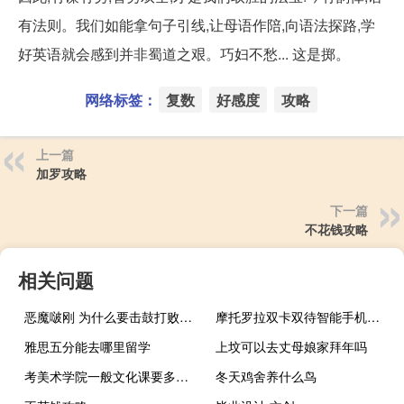
有法则。我们如能拿句子引线,让母语作陪,向语法探路,学
好英语就会感到并非蜀道之艰。巧妇不愁... 这是掷。
网络标签：
复数
好感度
攻略
上一篇
加罗攻略
下一篇
不花钱攻略
相关问题
恶魔啵刚 为什么要击鼓打败杉之恶魔啵刚什么梗
摩托罗拉双卡双待智能手机（摩托罗拉手机什么类型是双卡）
雅思五分能去哪里留学
上坟可以去丈母娘家拜年吗
考美术学院一般文化课要多少分
冬天鸡舍养什么鸟