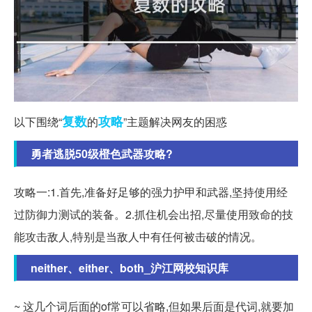
复数
攻略
以下围绕“
的
”主题解决网友的困惑
勇者逃脱50级橙色武器攻略?
攻略一:1.首先,准备好足够的强力护甲和武器,坚持使用经
过防御力测试的装备。2.抓住机会出招,尽量使用致命的技
能攻击敌人,特别是当敌人中有任何被击破的情况。
neither、either、both_沪江网校知识库
~ 这几个词后面的of常可以省略,但如果后面是代词,就要加