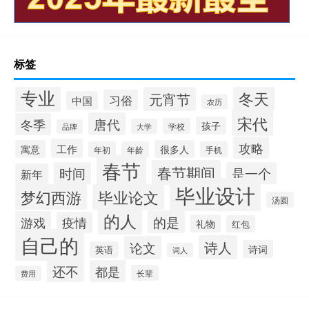
标签
专业
冬天
元宵节
习俗
中国
农历
宋代
唐代
冬季
孩子
学校
大学
品牌
攻略
工作
寓意
很多人
年初
年龄
手机
春节
春节期间
时间
是一个
新年
毕业设计
梦幻西游
毕业论文
汤圆
的人
的是
游戏
疫情
礼物
红包
自己的
诗人
论文
诗词
英语
词人
还不
都是
长辈
费用