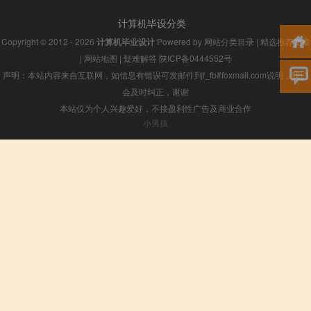
计算机毕设分类
Copyright © 2012 - 2026
计算机毕业设计
Powered by
网站分类目录
|
精选推荐文章
|
网站地图
|
疑难解答
陕ICP备0444552号
声明：本站内容来自互联网，如信息有错误可发邮件到f_fb#foxmail.com说明，我们
会及时纠正，谢谢
本站仅为个人兴趣爱好，不接盈利性广告及商业合作
小男孩