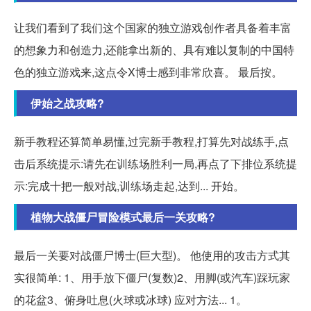
让我们看到了我们这个国家的独立游戏创作者具备着丰富
的想象力和创造力,还能拿出新的、具有难以复制的中国特
色的独立游戏来,这点令X博士感到非常欣喜。 最后按。
伊始之战攻略?
新手教程还算简单易懂,过完新手教程,打算先对战练手,点
击后系统提示:请先在训练场胜利一局,再点了下排位系统提
示:完成十把一般对战,训练场走起,达到... 开始。
植物大战僵尸冒险模式最后一关攻略?
最后一关要对战僵尸博士(巨大型)。 他使用的攻击方式其
实很简单: 1、用手放下僵尸(复数)2、用脚(或汽车)踩玩家
的花盆3、俯身吐息(火球或冰球) 应对方法... 1。