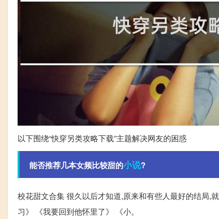
以下围绕“快穿另类攻略下载”主题解决网友的困惑
小说
能否推荐几本女频比较甜的
?
校花甜文合集 很久以后才知道,原来和有些人最好的结局,
习》 《我要回到他怀里了》 《小。