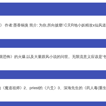
 作者:墨香铜臭 简介: 为你,所向披靡! C天R地小妖精攻x仙风
限恐怖》的火爆,以及大量跟风小说的问世。无限流意义应该是“包
《魔道祖师》2、priest的《六爻》3、深海先生的《药人毒(重生