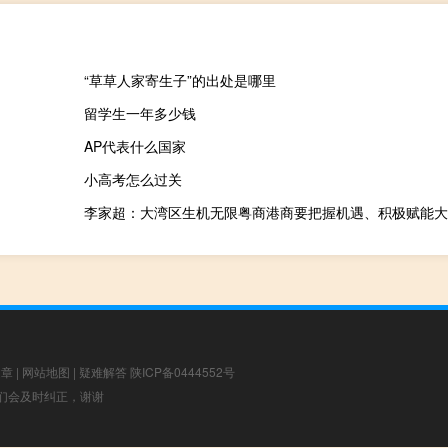
“草草人家寄生子”的出处是哪里
留学生一年多少钱
AP代表什么国家
小高考怎么过关
李家超：大湾区生机无限粤商港商要把握机遇、积极赋能大
文章
|
网站地图
|
疑难解答
陕ICP备0444552号
，我们会及时纠正，谢谢