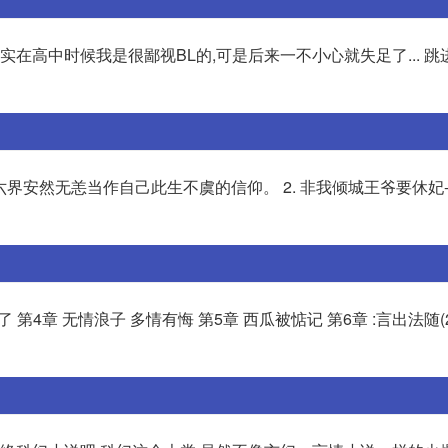
实在高中时候我是很鄙视BL的,可是后来一不小心就失足了... 
的六界安然无恙当作自己此生不虞的信仰。 2. 非我倾城王爷要休妃
 第4章 无情浪子 多情有悔 第5章 西瓜被惦记 第6章 :言出法随(2