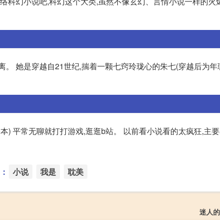
网络科幻小说吧,科幻这个大类,虽然不像玄幻、言情小说一样的火
。 她是穿越自21世纪,揣着一颗七窍玲珑心的朱七(穿越后为年璇
本) 平常无聊就打打游戏,逛逛b站。 以前看小说看的太疯狂,主
：
小说
我是
耽美
迷人的