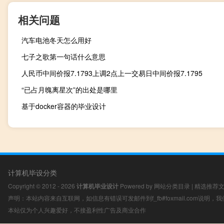
相关问题
汽车电池冬天怎么用好
七子之歌第一句话什么意思
人民币中间价报7.1793上调2点上一交易日中间价报7.1795
“已占月魄离星次”的出处是哪里
基于docker容器的毕业设计
计算机毕设分类
Copyright © 2012 - 2026
计算机毕业设计
Powered by
网站分类目录
|
精选推荐
声明：本站内容来自互联网，如信息有错误可发邮件到f_fb#foxmail.com说明
本站仅为个人兴趣爱好，不接盈利性广告及商业合作