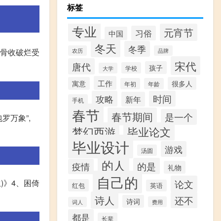
标签
专业
元宵节
习俗
中国
冬天
冬季
道骨收破烂受
农历
品牌
宋代
唐代
孩子
学校
大学
工作
寓意
很多人
年初
年龄
攻略
时间
新年
手机
春节
春节期间
是一个
罗万象”,
梦幻西游
毕业论文
毕业设计
游戏
汤圆
的人
的是
疫情
礼物
自己的
)》4、困倚
论文
红包
英语
诗人
还不
诗词
费用
词人
都是
长辈