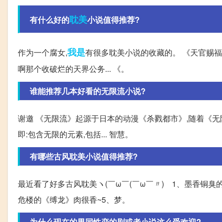
耽美
有什么好的
小说值得推荐?
我是
作为一个腐女,
有很多耽美小说的收藏的。 《天官赐福》
啊那个收破烂的天界公务... 《。
谁能推荐几本好看的无限流小说?
谢邀 《无限流》起源于日本的动漫《杀戮都市》,随着《无
即:包含无限的元素,包括... 智慧。
有哪些古风耽美小说值得推荐?
最近看了好多古风耽美ヽ(￣ω￣(￣ω￣〃)ゝ1、墨香铜臭的
危楼的《缚龙》肉很香~5、梦。
为什么现在的男同性恋的剧或者小说这么受欢迎?