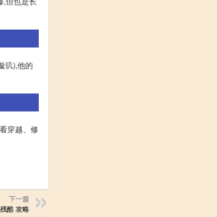
爆,但也是长
玑),他的
要看穿越、修
下一篇
残酷 攻略