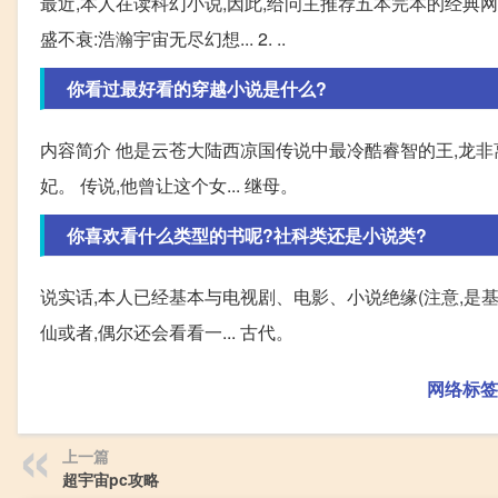
最近,本人在读科幻小说,因此,给问主推荐五本完本的经典
盛不衰:浩瀚宇宙无尽幻想... 2. ..
你看过最好看的穿越小说是什么?
内容简介 他是云苍大陆西凉国传说中最冷酷睿智的王,龙非离
妃。 传说,他曾让这个女... 继母。
你喜欢看什么类型的书呢?社科类还是小说类?
说实话,本人已经基本与电视剧、电影、小说绝缘(注意,是基
仙或者,偶尔还会看看一... 古代。
网络标签
上一篇
超宇宙pc攻略