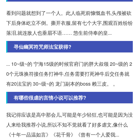
看到问题就想到了一个人。此人临死前慷慨血书,头颅被砍
下后身体屹立不倒。撕开衣服,留有七个大字,围观百姓纷纷
落泪,就连敌人也垂眉不语…… 怹生前侍奉的皇...
寻仙幽冥符咒师法宝获得?
... 10~级~的 宁海15级的时候官府门的胖大叔领 20~级的 2
0个元珠换符接任务打神牛,任务需要打死神牛后交任务就
有20法宝的 30~级~的 龙门副本的boss 赖三皮。 。
有哪些很虐的言情小说可以推荐?
我记得应该是高中那会儿,可能是年少轻狂,也可能是因为没
人来给我推荐小说,所以不知不觉就看了好多虐文,像什么
《十年一品温如言》《花千骨》《曾有一个人爱我...