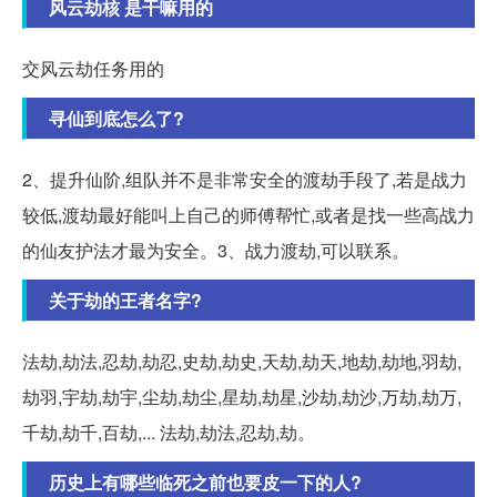
风云劫核 是干嘛用的
交风云劫任务用的
寻仙到底怎么了?
2、提升仙阶,组队并不是非常安全的渡劫手段了,若是战力
较低,渡劫最好能叫上自己的师傅帮忙,或者是找一些高战力
的仙友护法才最为安全。3、战力渡劫,可以联系。
关于劫的王者名字?
法劫,劫法,忍劫,劫忍,史劫,劫史,天劫,劫天,地劫,劫地,羽劫,
劫羽,宇劫,劫宇,尘劫,劫尘,星劫,劫星,沙劫,劫沙,万劫,劫万,
千劫,劫千,百劫,... 法劫,劫法,忍劫,劫。
历史上有哪些临死之前也要皮一下的人?