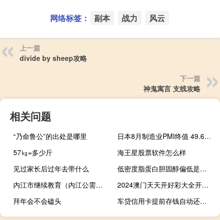
网络标签：
副本
战力
风云
上一篇
divide by sheep攻略
下一篇
神鬼寓言 支线攻略
相关问题
“乃命鲁公”的出处是哪里
日本8月制造业PMI终值 49.6前值49.7
57㎏=多少斤
海王星股票软件怎么样
见过家长后过年去带什么
低密度脂蛋白胆固醇偏低是什么意思怎么治
内江市继续教育（内江公需科目继续教育）
2024澳门天天开好彩大全开奖记录走势图_智能AI深度解析_AI助手版g12.64.214
拜年会不会磕头
车贷信用卡提前存钱自动还款吗