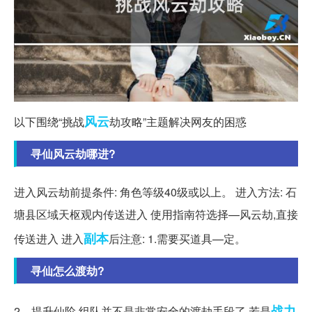
风云
以下围绕“挑战
劫攻略”主题解决网友的困惑
寻仙风云劫哪进?
进入风云劫前提条件: 角色等级40级或以上。 进入方法: 石
塘县区域天枢观内传送进入 使用指南符选择—风云劫,直接
副本
传送进入 进入
后注意: 1.需要买道具—定。
寻仙怎么渡劫?
战力
2、提升仙阶,组队并不是非常安全的渡劫手段了,若是