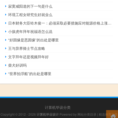
寂寞咸阳道的下一句是什么
环境工程女研究生好就业么
日本财务大臣铃木俊一：必须采取必要措施应对能源价格上涨外汇市场的突然波动是不可取的外汇汇率应由市场决定
小孩虎年拜年祝福语怎么说
“好因缘是恶因缘”的出处是哪里
王与异界骑士节点攻略
文字拜年还是视频拜年好
柴犬好训吗
“世界拍浮船”的出处是哪里
计算机毕设分类
Copyright © 2012 - 2026
计算机毕业设计
Powered by
网站分类目录
|
精选推荐文章