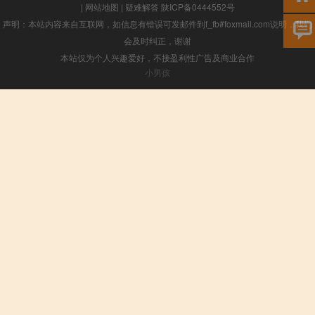
|
网站地图
|
疑难解答
陕ICP备0444552号
声明：本站内容来自互联网，如信息有错误可发邮件到f_fb#foxmail.com说明，我们
会及时纠正，谢谢
本站仅为个人兴趣爱好，不接盈利性广告及商业合作
小男孩