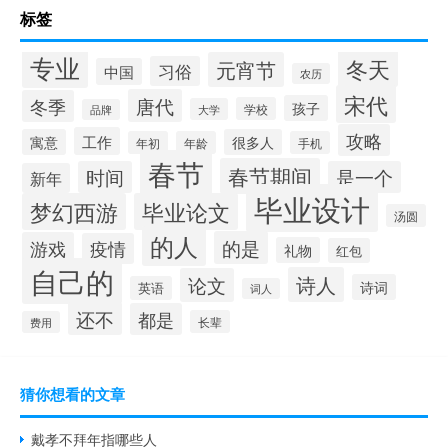
标签
专业
冬天
元宵节
习俗
中国
农历
宋代
唐代
冬季
孩子
学校
大学
品牌
攻略
工作
寓意
很多人
年初
年龄
手机
春节
春节期间
时间
是一个
新年
毕业设计
梦幻西游
毕业论文
汤圆
的人
的是
游戏
疫情
礼物
红包
自己的
诗人
论文
诗词
英语
词人
还不
都是
长辈
费用
猜你想看的文章
戴孝不拜年指哪些人