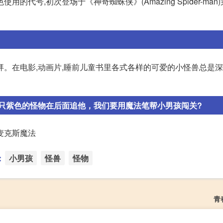
的代号,初次登场于《神奇蜘蛛侠》(Amazing Spider-man)第
拜。在电影,动画片,睡前儿童书里各式各样的可爱的小怪兽总是
只紫色的怪物在后面追他，我们要用魔法笔帮小男孩闯关?
麦克斯魔法
：
小男孩
怪兽
怪物
青