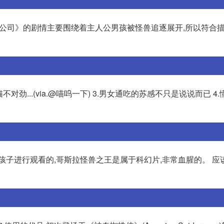
电力公司》的剧情主要围绕着主人公男孩被怪兽追逐展开,所以符合
猫猫不对劲...(via.@喵呜一下) 3.男女通吃的苏感不只是说说而已 4
孩子进行观看的,哥斯拉怪兽之王是属于科幻片,非常血腥的。 应