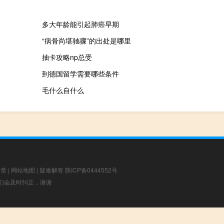
多大年龄能引起肺癌早期
“病骨尚堪驰骤”的出处是哪里
抽卡攻略np总受
到德国留学需要哪些条件
毛什么自什么
文章
|
网站地图
|
疑难解答
陕ICP备0444552号
，我们会及时纠正，谢谢