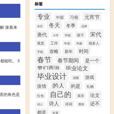
标签
专业
元宵节
习俗
中国
冬天
冬季
解 接着来
农历
品牌
宋代
唐代
孩子
学校
大学
工作
寓意
很多人
年初
年龄
攻略
时间
新年
手机
春节
春节期间
是一个
都能吃。 5
梦幻西游
毕业论文
毕业设计
游戏
汤圆
的人
的是
疫情
礼物
自己的
厉害的角色是
论文
红包
英语
诗人
还不
诗词
费用
词人
都是
长辈