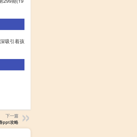
299期(19
深深吸引着孩
下一篇
春ppt攻略