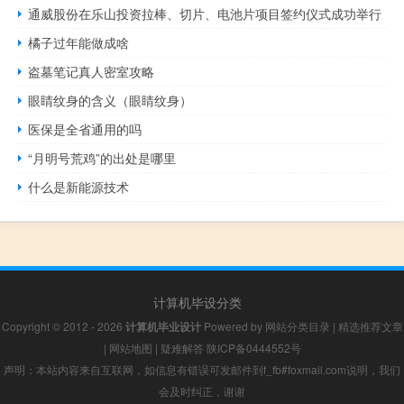
通威股份在乐山投资拉棒、切片、电池片项目签约仪式成功举行
橘子过年能做成啥
盗墓笔记真人密室攻略
眼睛纹身的含义（眼睛纹身）
医保是全省通用的吗
“月明号荒鸡”的出处是哪里
什么是新能源技术
计算机毕设分类
Copyright © 2012 - 2026
计算机毕业设计
Powered by
网站分类目录
|
精选推荐文章
|
网站地图
|
疑难解答
陕ICP备0444552号
声明：本站内容来自互联网，如信息有错误可发邮件到f_fb#foxmail.com说明，我们
会及时纠正，谢谢