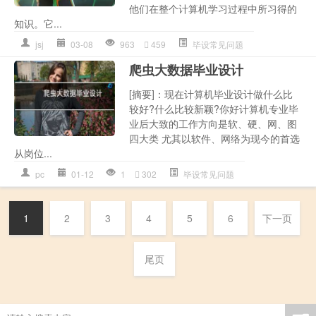
他们在整个计算机学习过程中所习得的
知识。它...
jsj
03-08
963
459
毕设常见问题
爬虫大数据毕业设计
[摘要]：现在计算机毕业设计做什么比
较好?什么比较新颖?你好计算机专业毕
业后大致的工作方向是软、硬、网、图
四大类 尤其以软件、网络为现今的首选
从岗位...
pc
01-12
1
302
毕设常见问题
1
2
3
4
5
6
下一页
尾页