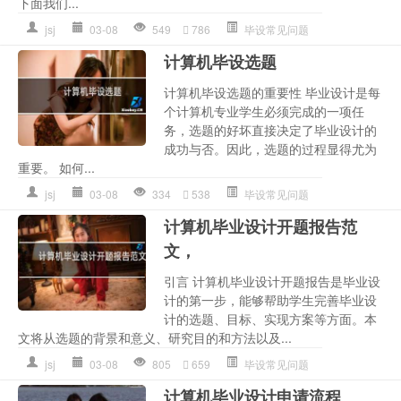
下面我们...
jsj
03-08
549
786
毕设常见问题
计算机毕设选题
计算机毕设选题的重要性 毕业设计是每
个计算机专业学生必须完成的一项任
务，选题的好坏直接决定了毕业设计的
成功与否。因此，选题的过程显得尤为
重要。 如何...
jsj
03-08
334
538
毕设常见问题
计算机毕业设计开题报告范
文，
引言 计算机毕业设计开题报告是毕业设
计的第一步，能够帮助学生完善毕业设
计的选题、目标、实现方案等方面。本
文将从选题的背景和意义、研究目的和方法以及...
jsj
03-08
805
659
毕设常见问题
计算机毕业设计申请流程