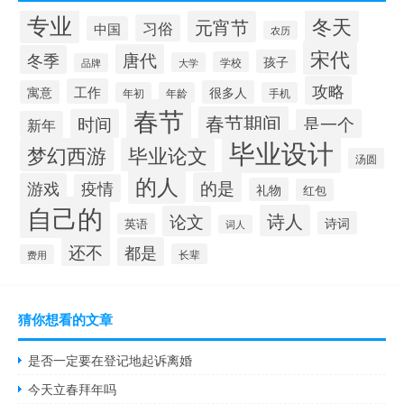
专业
冬天
元宵节
习俗
中国
农历
宋代
唐代
冬季
孩子
学校
大学
品牌
攻略
工作
寓意
很多人
年初
年龄
手机
春节
春节期间
时间
是一个
新年
毕业设计
梦幻西游
毕业论文
汤圆
的人
的是
游戏
疫情
礼物
红包
自己的
诗人
论文
诗词
英语
词人
还不
都是
长辈
费用
猜你想看的文章
是否一定要在登记地起诉离婚
今天立春拜年吗