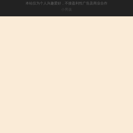
本站仅为个人兴趣爱好，不接盈利性广告及商业合作
小男孩