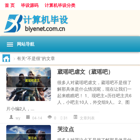
首 页
毕设源码
计算机毕设分类
网站导航
>
有关“不是很”的文章
葳瑶吧虐文（葳瑶吧）
很多人对葳瑶吧虐文，葳瑶吧不是很了
解那具体是什么情况呢，现在让我们一
起来瞧瞧吧！ 1、现吧主+历任吧主共6
人，小吧主10人，外交组9人。 2、图
片小编2人，...
wy
04-14
0
31
文章列表
哭泣点
很多人对哭泣点不是很了解那具体是什