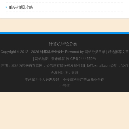
船头拍照攻略
计算机毕设分类
Copyright © 2012 - 2026
计算机毕业设计
Powered by
网站分类目录
|
精选推荐文章
|
网站地图
|
疑难解答
陕ICP备0444552号
声明：本站内容来自互联网，如信息有错误可发邮件到f_fb#foxmail.com说明，我们
会及时纠正，谢谢
本站仅为个人兴趣爱好，不接盈利性广告及商业合作
小男孩