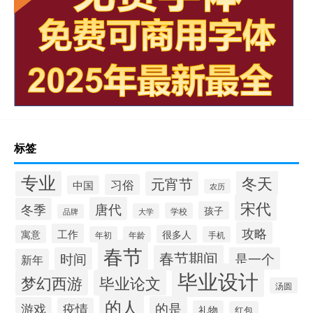
标签
专业
冬天
元宵节
习俗
中国
农历
宋代
唐代
冬季
孩子
学校
大学
品牌
攻略
工作
寓意
很多人
年初
年龄
手机
春节
春节期间
时间
是一个
新年
毕业设计
梦幻西游
毕业论文
汤圆
的人
的是
游戏
疫情
礼物
红包