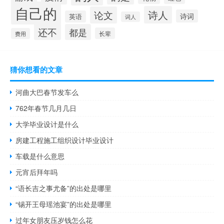
自己的
诗人
论文
诗词
英语
词人
还不
都是
长辈
费用
猜你想看的文章
河曲大巴春节发车么
762年春节几月几日
大学毕业设计是什么
房建工程施工组织设计毕业设计
车载是什么意思
元宵后拜年吗
“语长吉之事尤备”的出处是哪里
“锡开王母瑶池宴”的出处是哪里
过年女朋友压岁钱怎么花