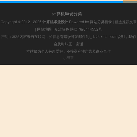
计算机毕设分类
Copyright © 2012 - 2026
计算机毕业设计
Powered by
网站分类目录
|
精选推荐文章
|
网站地图
|
疑难解答
陕ICP备0444552号
声明：本站内容来自互联网，如信息有错误可发邮件到f_fb#foxmail.com说明，我们
会及时纠正，谢谢
本站仅为个人兴趣爱好，不接盈利性广告及商业合作
小男孩