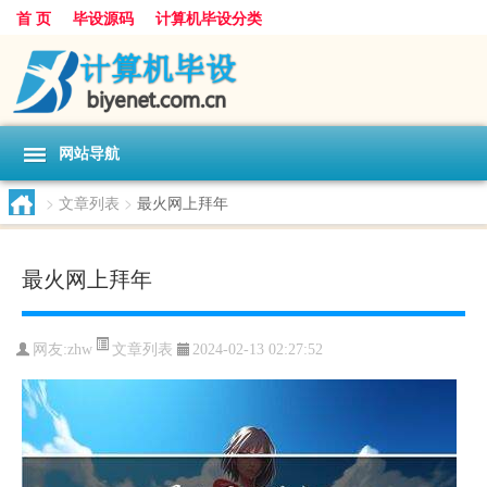
首 页
毕设源码
计算机毕设分类
网站导航
>
文章列表
>
最火网上拜年
最火网上拜年
文章列表
网友:
zhw
2024-02-13 02:27:52