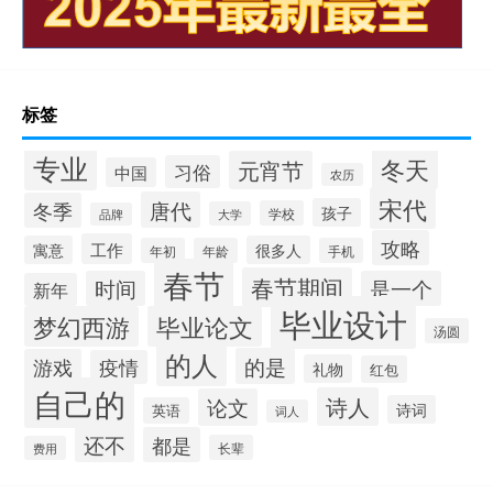
标签
专业
冬天
元宵节
习俗
中国
农历
宋代
唐代
冬季
孩子
学校
大学
品牌
攻略
工作
寓意
很多人
年初
年龄
手机
春节
春节期间
时间
是一个
新年
毕业设计
梦幻西游
毕业论文
汤圆
的人
的是
游戏
疫情
礼物
红包
自己的
诗人
论文
诗词
英语
词人
还不
都是
长辈
费用