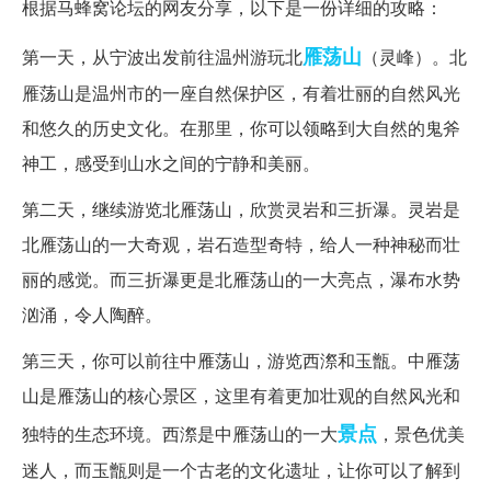
根据马蜂窝论坛的网友分享，以下是一份详细的攻略：
雁荡山
第一天，从宁波出发前往温州游玩北
（灵峰）。北
雁荡山是温州市的一座自然保护区，有着壮丽的自然风光
和悠久的历史文化。在那里，你可以领略到大自然的鬼斧
神工，感受到山水之间的宁静和美丽。
第二天，继续游览北雁荡山，欣赏灵岩和三折瀑。灵岩是
北雁荡山的一大奇观，岩石造型奇特，给人一种神秘而壮
丽的感觉。而三折瀑更是北雁荡山的一大亮点，瀑布水势
汹涌，令人陶醉。
第三天，你可以前往中雁荡山，游览西漈和玉甑。中雁荡
山是雁荡山的核心景区，这里有着更加壮观的自然风光和
景点
独特的生态环境。西漈是中雁荡山的一大
，景色优美
迷人，而玉甑则是一个古老的文化遗址，让你可以了解到