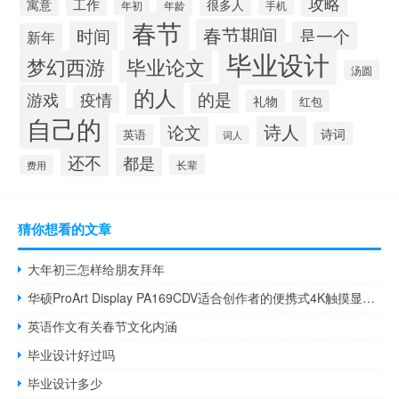
攻略
工作
寓意
很多人
年初
年龄
手机
春节
春节期间
时间
是一个
新年
毕业设计
梦幻西游
毕业论文
汤圆
的人
的是
游戏
疫情
礼物
红包
自己的
诗人
论文
诗词
英语
词人
还不
都是
长辈
费用
猜你想看的文章
大年初三怎样给朋友拜年
华硕ProArt Display PA169CDV适合创作者的便携式4K触摸显示器
英语作文有关春节文化内涵
毕业设计好过吗
毕业设计多少