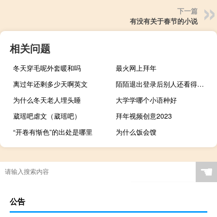
下一篇
有没有关于春节的小说
相关问题
冬天穿毛呢外套暖和吗
最火网上拜年
离过年还剩多少天啊英文
陌陌退出登录后别人还看得到吗
为什么冬天老人埋头睡
大学学哪个小语种好
葳瑶吧虐文（葳瑶吧）
拜年视频创意2023
“开卷有惭色”的出处是哪里
为什么饭会馊
☚
公告