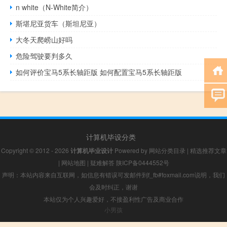
n white（N-White简介）
斯堪尼亚货车（斯坦尼亚）
大冬天爬崂山好吗
危险驾驶要判多久
如何评价宝马5系长轴距版 如何配置宝马5系长轴距版
计算机毕设分类
Copyright © 2012 - 2026
计算机毕业设计
Powered by
网站分类目录
|
精选推荐文章
|
网站地图
|
疑难解答
陕ICP备0444552号
声明：本站内容来自互联网，如信息有错误可发邮件到f_fb#foxmail.com说明，我们
会及时纠正，谢谢
本站仅为个人兴趣爱好，不接盈利性广告及商业合作
小男孩