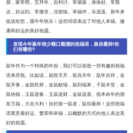
朋，家常唠。互拜年，吉利讨。常锻炼，身体好。常豁
达，好运到。常微笑，没烦恼。幸福伴，乐逍遥。新年来
临送给您，愿牛年快乐！这些词语表达了对他人幸福、健
康和好运的美好祝愿。
发现今年鼠年很少顺口顺溜的祝福语，鼠你最帅!你
们有哪些?
鼠年作为一个特殊的年份，我们可以创造一些有趣的祝福
语来庆祝。比如说，鼠咬天开，鼠兆丰年，鼠年吉祥，金
鼠开泰，金鼠旺财，金鼠献瑞，鼠到福来，子鼠丰登，金
鼠纳福，玉鼠迎春，玉鼠送财，金鼠送喜。祝本命年的朋
友万福，大吉大利！自封第一鼠老，鼠你最帅！这些祝福
语寓意着好运、繁荣和幸福，以幽默的方式向他人表达美
好的祝愿。