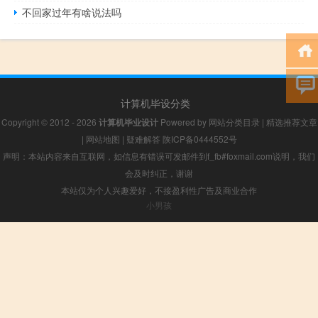
不回家过年有啥说法吗
计算机毕设分类
Copyright © 2012 - 2026
计算机毕业设计
Powered by
网站分类目录
|
精选推荐文章
|
网站地图
|
疑难解答
陕ICP备0444552号
声明：本站内容来自互联网，如信息有错误可发邮件到f_fb#foxmail.com说明，我们
会及时纠正，谢谢
本站仅为个人兴趣爱好，不接盈利性广告及商业合作
小男孩