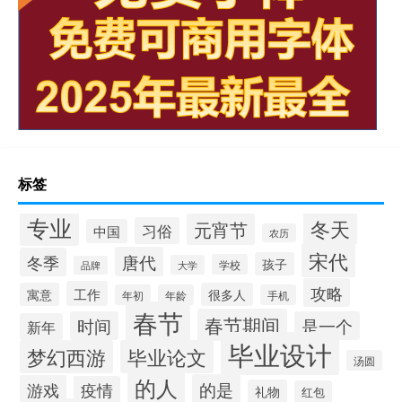
标签
专业
冬天
元宵节
习俗
中国
农历
宋代
唐代
冬季
孩子
学校
大学
品牌
攻略
工作
寓意
很多人
年初
年龄
手机
春节
春节期间
时间
是一个
新年
毕业设计
梦幻西游
毕业论文
汤圆
的人
的是
游戏
疫情
礼物
红包