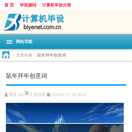
首 页
毕设源码
计算机毕设分类
网站导航
>
文章列表
>
鼠年拜年创意词
鼠年拜年创意词
文章列表
网友:
snb
2024-02-17 20:28:42