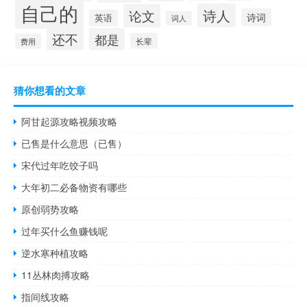
自己的
诗人
论文
诗词
英语
词人
还不
都是
长辈
费用
猜你想看的文章
阿甘起源攻略视频攻略
已售是什么意思（已售）
宋代过年吃饺子吗
大年初二必备物资有哪些
原创弱势攻略
过年买什么鱼赚钱呢
逆水寒种植攻略
11丛林肉搏攻略
指间线攻略