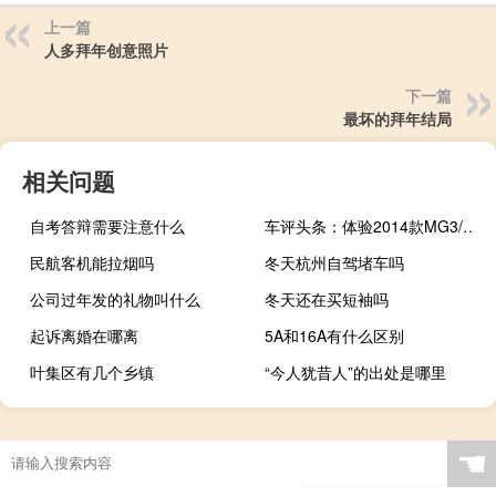
上一篇
人多拜年创意照片
下一篇
最坏的拜年结局
相关问题
自考答辩需要注意什么
车评头条：体验2014款MG3/MG5/MG6 全系车型升级
民航客机能拉烟吗
冬天杭州自驾堵车吗
公司过年发的礼物叫什么
冬天还在买短袖吗
起诉离婚在哪离
5A和16A有什么区别
叶集区有几个乡镇
“今人犹昔人”的出处是哪里
☚