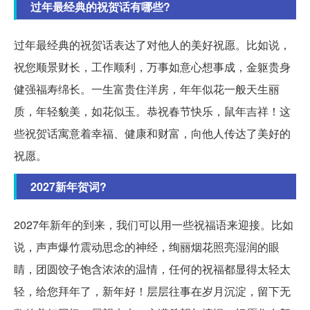
过年最经典的祝贺话有哪些?
过年最经典的祝贺话表达了对他人的美好祝愿。比如说，
祝您顺景财长，工作顺利，万事如意心想事成，金躯贵身
健强福寿绵长。一生富贵住洋房，年年似花一般天生丽
质，年轻貌美，如花似玉。恭祝春节快乐，鼠年吉祥！这
些祝贺话寓意着幸福、健康和财富，向他人传达了美好的
祝愿。
2027新年贺词?
2027年新年的到来，我们可以用一些祝福语来迎接。比如
说，声声爆竹震动思念的神经，绚丽烟花照亮湿润的眼
睛，团圆饺子饱含浓浓的温情，任何的祝福都显得太轻太
轻，给您拜年了，新年好！层层往事在岁月沉淀，留下无