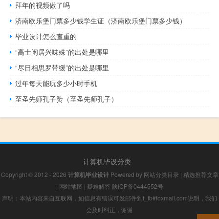
拜年的视频做了吗
济南欧乐堡门票多少钱学生证（济南欧乐堡门票多少钱）
毕业设计怎么查重的
“高士闲居兴味殊”的出处是哪里
“尽日相思罗带缓”的出处是哪里
过年每天能玩多少小时手机
至圣先师孔子赞（至圣先师孔子）
计算机毕设分类
Copyright © 2012 - 2026
计算机毕业设计
Powered by
网站分类目录
|
精选推荐文章
|
网站地图
|
疑难解答
陕ICP备0444552号
声明：本站内容来自互联网，如信息有错误可发邮件到f_fb#foxmail.com说明，我们
会及时纠正，谢谢