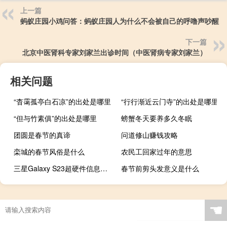
上一篇
蚂蚁庄园小鸡问答：蚂蚁庄园人为什么不会被自己的呼噜声吵醒
下一篇
北京中医肾科专家刘家兰出诊时间（中医肾病专家刘家兰）
相关问题
“杳霭孤亭白石凉”的出处是哪里
“行行渐近云门寺”的出处是哪里
“但与竹素俱”的出处是哪里
螃蟹冬天要养多久冬眠
团圆是春节的真谛
问道修山赚钱攻略
栾城的春节风俗是什么
农民工回家过年的意思
三星Galaxy S23超硬件信息泄露详情
春节前剪头发意义是什么
☚