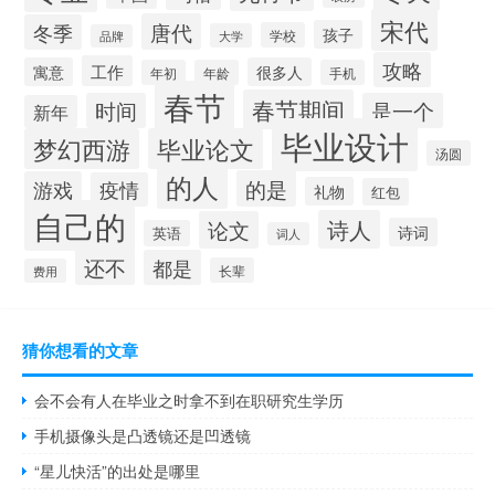
宋代
唐代
冬季
孩子
学校
大学
品牌
攻略
工作
寓意
很多人
年初
年龄
手机
春节
春节期间
时间
是一个
新年
毕业设计
梦幻西游
毕业论文
汤圆
的人
的是
游戏
疫情
礼物
红包
自己的
诗人
论文
诗词
英语
词人
还不
都是
长辈
费用
猜你想看的文章
会不会有人在毕业之时拿不到在职研究生学历
手机摄像头是凸透镜还是凹透镜
“星儿快活”的出处是哪里