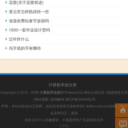
花蕾(关于花蕾简述)
煮元宵怎样熟得快一些
省道收费站春节放假吗
1500一套毕业设计贵吗
过年炸什么
鸟字底的字有哪些
计算机毕设分类
Copyright © 2012 - 2026
计算机毕业设计
Powered by
网站分类目录
|
精选推荐文章
|
网站地图
|
疑难解答
陕ICP备0444552号
声明：本站内容来自互联网，如信息有错误可发邮件到f_fb#foxmail.com说明，我们
会及时纠正，谢谢
本站仅为个人兴趣爱好，不接盈利性广告及商业合作
小男孩