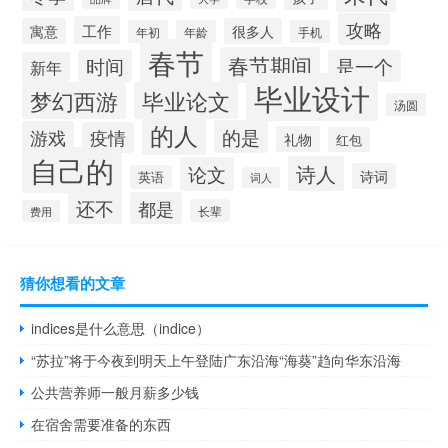
攻略
工作
寓意
很多人
年初
年龄
手机
春节
春节期间
时间
是一个
新年
毕业设计
梦幻西游
毕业论文
汤圆
的人
的是
游戏
疫情
礼物
红包
自己的
诗人
论文
诗词
英语
词人
还不
都是
长辈
费用
猜你想看的文章
indices是什么意思（indice）
“苏拉”将于今夜到明天上午登陆广东沿海“海葵”趋向华东沿海
公共营养师一般月薪多少钱
在宿舍需要准备的东西