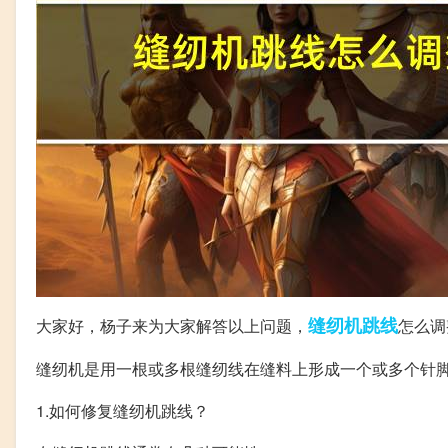
缝纫机
跳线
大家好，杨子来为大家解答以上问题，
怎么调
缝纫机是用一根或多根缝纫线在缝料上形成一个或多个针
1.如何修复缝纫机跳线？