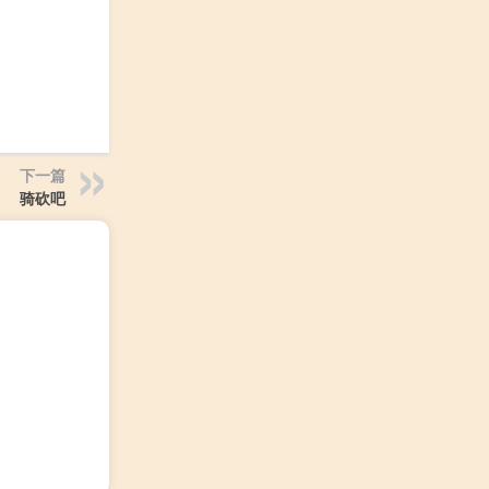
下一篇
骑砍吧