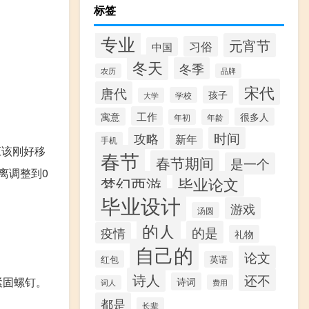
标签
专业
元宵节
习俗
中国
冬天
冬季
农历
品牌
宋代
唐代
孩子
学校
大学
工作
寓意
很多人
年初
年龄
攻略
时间
新年
手机
应该刚好移
春节
春节期间
是一个
离调整到0
梦幻西游
毕业论文
毕业设计
游戏
汤圆
的人
的是
疫情
礼物
自己的
论文
红包
英语
诗人
还不
紧固螺钉。
诗词
费用
词人
都是
长辈