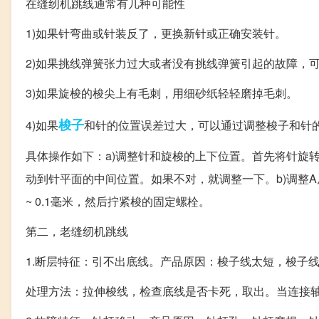
在缝纫机跳线通常有几种可能性
1)如果针弯曲或针装反了，更换新针或正确安装针。
2)如果挑线弹簧张力过大或者没有挑线弹簧引起的故障，
3)如果旋梭的梭尖上有毛刺，用细砂纸轻轻磨掉毛刺。
梭子
4)如果
和针的位置误差过大，可以通过调整梭子和针
具体操作如下：a)调整针和旋梭的上下位置。首先将针旋
动到针平面的中间位置。如果不对，就调整一下。b)调整
~ 0.1毫米，然后拧紧梭的固定螺栓。
第二，老缝纫机跳线
1.断层特征：引不出底线。产品原因：梭子线太短，梭子
处理方法：拉伸梭线，检查底线是否卡死，取出。当连接