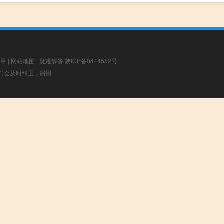
文章
|
网站地图
|
疑难解答
陕ICP备0444552号
，我们会及时纠正，谢谢