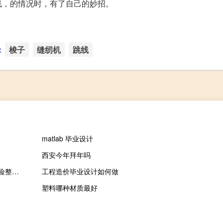
线，的情况时，有了自己的妙招。
：
梭子
缝纫机
跳线
matlab 毕业设计
西安今年拜年吗
我的世界生活大冒险整合包 V1.8 最新免费版（我的世界生活大冒险整合包 V1.8 最新免费版功能简介）
工程造价毕业设计如何做
塑料哪种材质最好