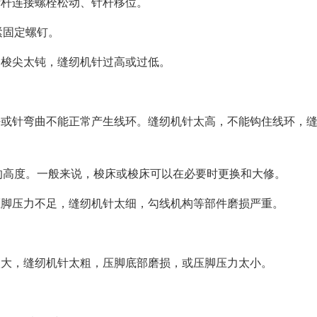
针杆连接螺栓松动、针杆移位。
紧固定螺钉。
，梭尖太钝，缝纫机针过高或过低。
好或针弯曲不能正常产生线环。缝纫机针太高，不能钩住线环，
的高度。一般来说，梭床或梭床可以在必要时更换和大修。
压脚压力不足，缝纫机针太细，勾线机构等部件磨损严重。
太大，缝纫机针太粗，压脚底部磨损，或压脚压力太小。
。