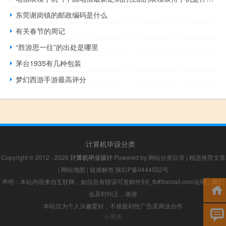
东莞谢岗镇的邮政编码是什么
有关春节的周记
“胜游思一往”的出处是哪里
茅台1935有几种包装
梦幻西游手游最高评分
计算机毕设分类
Copyright © 2012 - 2026
计算机毕业设计
Powered by
网站分类目录
|
精选推荐文章
|
网站地图
|
疑难解答
陕ICP备0444552号
声明：本站内容来自互联网，如信息有错误可发邮件到f_fb#foxmail.com说明，我们
会及时纠正，谢谢
本站仅为个人兴趣爱好，不接盈利性广告及商业合作
小男孩