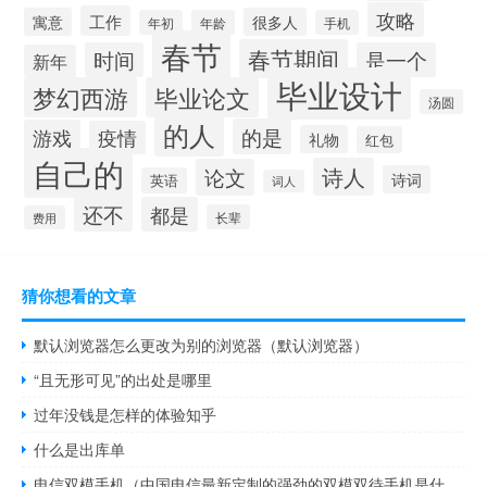
攻略
工作
寓意
很多人
年初
年龄
手机
春节
春节期间
时间
是一个
新年
毕业设计
梦幻西游
毕业论文
汤圆
的人
的是
游戏
疫情
礼物
红包
自己的
诗人
论文
诗词
英语
词人
还不
都是
长辈
费用
猜你想看的文章
默认浏览器怎么更改为别的浏览器（默认浏览器）
“且无形可见”的出处是哪里
过年没钱是怎样的体验知乎
什么是出库单
电信双模手机（中国电信最新定制的强劲的双模双待手机是什么牌子的什么型号及及搜）