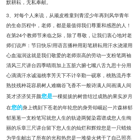
默耕耘，无私奉献。
3、对每个人来说，从顽皮稚童到青涩少年再到风华青年
的生命历程中，老师，都是最值得我们尊重和感恩的人！
在第24个教师节来临之际，除了尊敬，让我们衷心地对老
师们说声：节日快乐!用语言播种用彩笔耕耘用汗水浇灌用
心血滋润这就是我们敬爱的老师崇高的劳动一支粉笔两袖
清风三尺讲台四季晴雨加上五脏六腑七嘴八舌九思十分用
心滴滴汗水诚滋桃李芳天下不计辛勤一砚寒，桃熟流丹李
熟技残种花容易树人难幽谷飞香不一般诗满人间画满人间
您是
英才济济笑开颜
一棵挺拔的树曾结过成熟的果实岁月
您的
在
身上镌刻下苍老的年轮您的身旁却崛起一片森林郁
郁葱葱一支粉笔写就您人生的轨迹两鬓染霜谱成您人生绚
丽的乐章三尺讲台留下您人生的灿烂和辉煌您是一只蜡烛
为学生献出了所有的光和热您是一堆柴火烤干了自己照亮