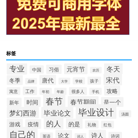
标签
专业
冬天
元宵节
习俗
中国
农历
宋代
唐代
冬季
孩子
学校
大学
品牌
攻略
工作
寓意
很多人
年初
年龄
手机
春节
春节期间
时间
是一个
新年
毕业设计
梦幻西游
毕业论文
汤圆
的人
的是
游戏
疫情
礼物
红包
自己的
诗人
论文
诗词
英语
词人