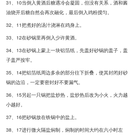
31、10当倒入黄酒后糖遇冷会凝固，但没有关系，酒和酱
油烧开后糖自然会再次融化，最后倒入鸡粉搅匀。
32、11把煮好的汤汁浇淋在鸡身上。
33、12在砂锅里再倒入少许黄酒。
34、13在砂锅上蒙上一块铝箔纸，先盖好砂锅的盖子，盖
子盖严按牢。
35、14把铝箔纸周边多余的部分往下折叠，使其封闭好砂
锅的边沿，一定要密封好不要漏气。
36、15另起一只锅把盐炒热，盐炒热后改为小火，火力越
小越好。
37、16把砂锅放在铁锅中的盐上。
38、17进行微火隔盐焖制，焖制的时间大约在六小时左