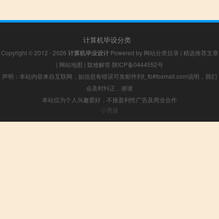
计算机毕设分类
Copyright © 2012 - 2026
计算机毕业设计
Powered by
网站分类目录
|
精选推荐文章
|
网站地图
|
疑难解答
陕ICP备0444552号
声明：本站内容来自互联网，如信息有错误可发邮件到f_fb#foxmail.com说明，我们
会及时纠正，谢谢
本站仅为个人兴趣爱好，不接盈利性广告及商业合作
小男孩