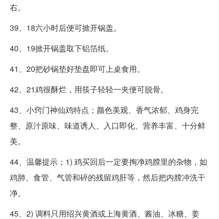
右。
39、18六小时后便可掀开锅盖。
40、19掀开锅盖取下铝箔纸。
41、20把砂锅垫好垫盘即可上桌食用。
42、21鸡很酥烂，用筷子轻轻一夹便可脱骨。
43、小窍门神仙鸡特点；颜色美观、香气浓郁、鸡身完
整、原汁原味、味道诱人、入口即化、营养丰富、十分鲜
美。
44、温馨提示；1) 鸡买回后一定要掏净鸡膛里的杂物，如
鸡肺、食管、气管和碎的残留鸡肝等，然后把内膛冲洗干
净。
45、2) 调料只用绍兴黄酒或上海黄酒、酱油、冰糖、姜