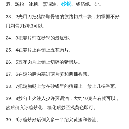
砂锅
酒、鸡粉、冰糖、烹调油、
、铝箔纸、盐。
23、2先用刀把猪蹄顺骨缝的纹路切成十块，如掌握不好
用剁骨刀剁也可以。
24、3把姜片铺在砂锅的最底部。
25、4在姜片上再铺上五花肉片。
26、5五花肉片上铺上切碎的猪蹄块。
27、6在鸡的膛内塞进两片姜和两棵香葱。
28、7把鸡胸朝上放在砂锅里的猪蹄上，放上几棵香葱。
29、8炒勺上火注入少许烹调油，大约10克左右就可以，
然后倒入冰糖炒化，糖化后炒至浅黄色即可。
30、9冰糖炒好后倒入多一半绍兴黄酒和酱油。