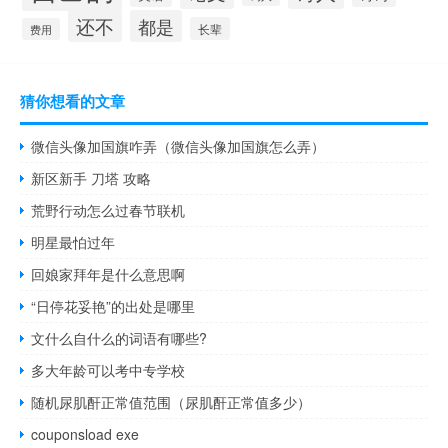
还不
都是
长辈
费用
猜你想看的文章
微信头像加国旗咋弄（微信头像加国旗怎么弄）
新区新手 刀塔 攻略
荒野行动怎么过春节联机
明星最怕过年
回娘家拜年是什么意思啊
“日停花妥艳”的出处是哪里
文什么自什么的词语有哪些?
多大年龄可以考中专学校
随机尿肌酐正常值范围（尿肌酐正常值多少）
couponsload exe