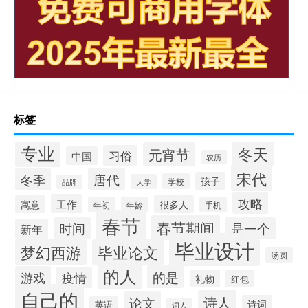
标签
专业
冬天
元宵节
习俗
中国
农历
宋代
唐代
冬季
孩子
学校
大学
品牌
攻略
工作
寓意
很多人
年初
年龄
手机
春节
春节期间
时间
是一个
新年
毕业设计
梦幻西游
毕业论文
汤圆
的人
的是
游戏
疫情
礼物
红包
自己的
诗人
论文
诗词
英语
词人