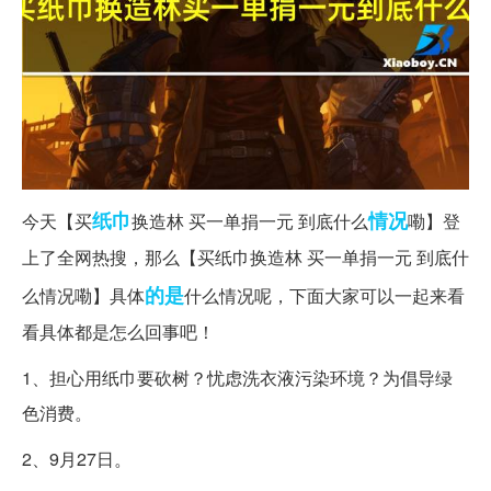
纸巾
情况
今天【买
换造林 买一单捐一元 到底什么
嘞】登
上了全网热搜，那么【买纸巾换造林 买一单捐一元 到底什
的是
么情况嘞】具体
什么情况呢，下面大家可以一起来看
看具体都是怎么回事吧！
1、担心用纸巾要砍树？忧虑洗衣液污染环境？为倡导绿
色消费。
2、9月27日。