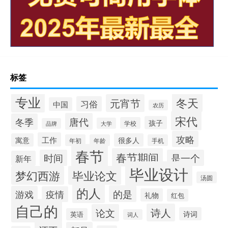
标签
专业
冬天
元宵节
习俗
中国
农历
宋代
唐代
冬季
孩子
学校
大学
品牌
攻略
工作
寓意
很多人
年初
年龄
手机
春节
春节期间
时间
是一个
新年
毕业设计
梦幻西游
毕业论文
汤圆
的人
的是
游戏
疫情
礼物
红包
自己的
诗人
论文
诗词
英语
词人