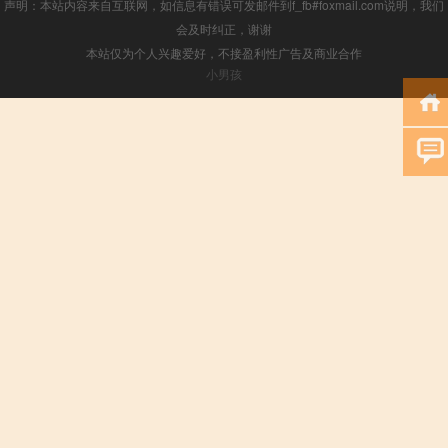
声明：本站内容来自互联网，如信息有错误可发邮件到f_fb#foxmail.com说明，我们
会及时纠正，谢谢
本站仅为个人兴趣爱好，不接盈利性广告及商业合作
小男孩