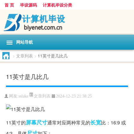
首 页
毕设源码
计算机毕设分类
网站导航
>
文章列表
>
11英寸是几比几
11英寸是几比几
文章列表
网友:
sslake
2024-12-23 21:38:25
屏幕尺寸
长宽
11英寸的
通常对应两种常见的
比：16:9 或
尺寸
4:3。具体
如下：