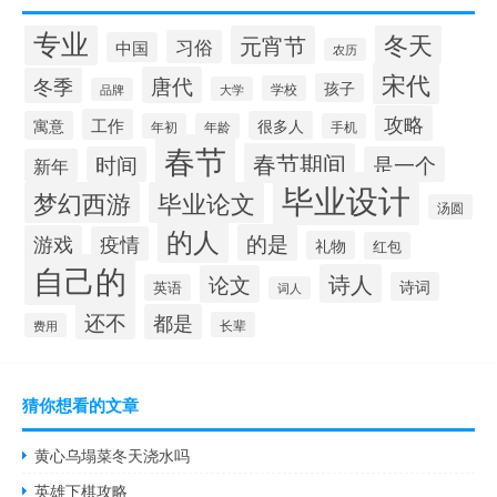
专业
冬天
元宵节
习俗
中国
农历
宋代
唐代
冬季
孩子
学校
大学
品牌
攻略
工作
寓意
很多人
年初
年龄
手机
春节
春节期间
时间
是一个
新年
毕业设计
梦幻西游
毕业论文
汤圆
的人
的是
游戏
疫情
礼物
红包
自己的
诗人
论文
诗词
英语
词人
还不
都是
长辈
费用
猜你想看的文章
黄心乌塌菜冬天浇水吗
英雄下棋攻略