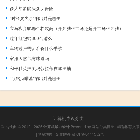
多大年龄能买众安保险
“时经兵火余”的出处是哪里
宝马和奔驰哪个档次高（开奔驰坐宝马还是开宝马坐奔驰）
过年红包给300合适么
车辆过户需要准备什么手续
家用天然气有味道吗
和平精英抽奖玛莎拉蒂在哪里抽
“欲铭贞曜墓”的出处是哪里
计算机毕设分类
Copyright © 2012 - 2026
计算机毕业设计
Powered by
网站分类目录
|
精选推荐文章
|
网站地图
|
疑难解答
陕ICP备0444552号