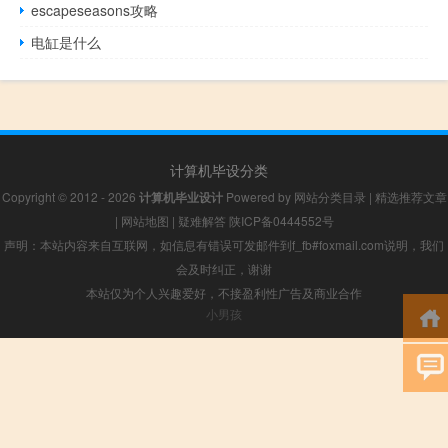
escapeseasons攻略
电缸是什么
计算机毕设分类
Copyright © 2012 - 2026
计算机毕业设计
Powered by
网站分类目录
|
精选推荐文章
|
网站地图
|
疑难解答
陕ICP备0444552号
声明：本站内容来自互联网，如信息有错误可发邮件到f_fb#foxmail.com说明，我们
会及时纠正，谢谢
本站仅为个人兴趣爱好，不接盈利性广告及商业合作
小男孩