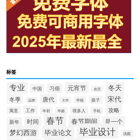
标签
专业
冬天
元宵节
习俗
中国
农历
宋代
唐代
冬季
孩子
学校
大学
品牌
攻略
工作
寓意
很多人
年初
年龄
手机
春节
春节期间
时间
是一个
新年
毕业设计
梦幻西游
毕业论文
汤圆