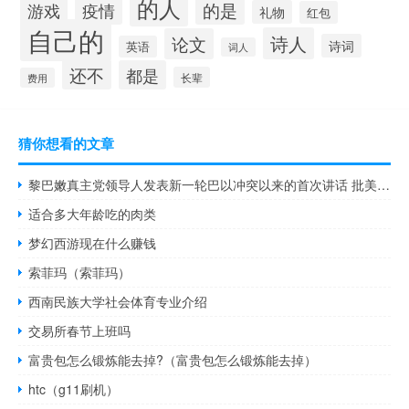
的人
的是
游戏
疫情
礼物
红包
自己的
诗人
论文
诗词
英语
词人
还不
都是
长辈
费用
猜你想看的文章
黎巴嫩真主党领导人发表新一轮巴以冲突以来的首次讲话 批美国“应对加沙战争负全责”
适合多大年龄吃的肉类
梦幻西游现在什么赚钱
索菲玛（索菲玛）
西南民族大学社会体育专业介绍
交易所春节上班吗
富贵包怎么锻炼能去掉?（富贵包怎么锻炼能去掉）
htc（g11刷机）