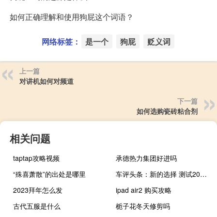
如何正确理解和使用狗屁这个词语？
网络标签：
是一个
狗屁
贬义词
上一篇
对讲机如何对频道
下一篇
如何选购瓷砖粘合剂
相关问题
taptap攻略视频
承德热力集团好进吗
“殊喜萧散”的出处是哪里
车评头条：新的选择 测试2016款宝马2系旅行车
2023拜年怎么发
ipad air2 购买攻略
古代五服是什么
栀子花冬天修剪吗