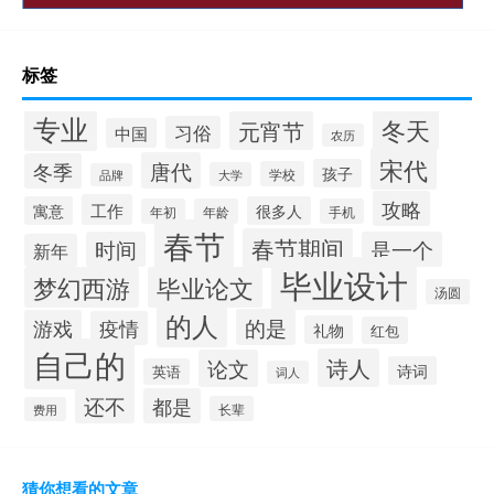
标签
专业
冬天
元宵节
习俗
中国
农历
宋代
唐代
冬季
孩子
学校
大学
品牌
攻略
工作
寓意
很多人
年初
年龄
手机
春节
春节期间
时间
是一个
新年
毕业设计
梦幻西游
毕业论文
汤圆
的人
的是
游戏
疫情
礼物
红包
自己的
诗人
论文
诗词
英语
词人
还不
都是
长辈
费用
猜你想看的文章