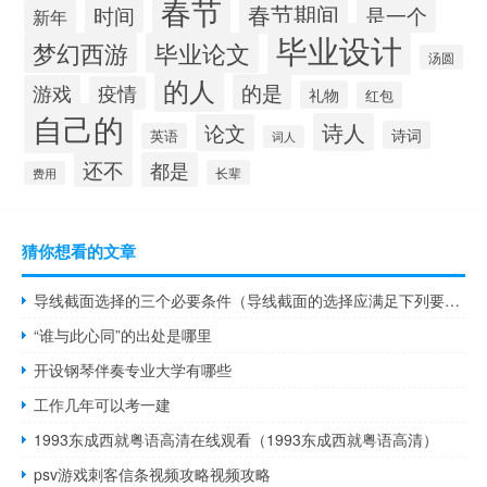
春节
春节期间
时间
是一个
新年
毕业设计
梦幻西游
毕业论文
汤圆
的人
的是
游戏
疫情
礼物
红包
自己的
诗人
论文
诗词
英语
词人
还不
都是
长辈
费用
猜你想看的文章
导线截面选择的三个必要条件（导线截面的选择应满足下列要求）
“谁与此心同”的出处是哪里
开设钢琴伴奏专业大学有哪些
工作几年可以考一建
1993东成西就粤语高清在线观看（1993东成西就粤语高清）
psv游戏刺客信条视频攻略视频攻略