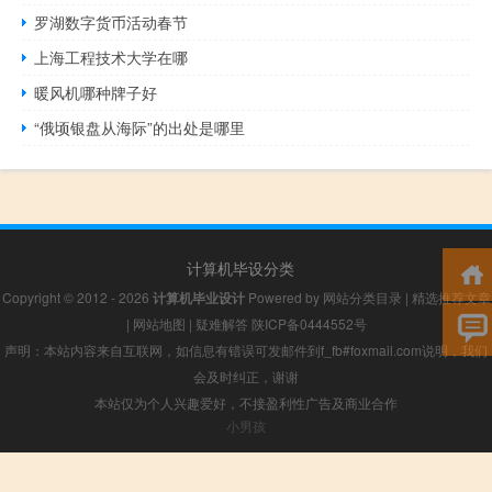
罗湖数字货币活动春节
上海工程技术大学在哪
暖风机哪种牌子好
“俄顷银盘从海际”的出处是哪里
计算机毕设分类
Copyright © 2012 - 2026
计算机毕业设计
Powered by
网站分类目录
|
精选推荐文章
|
网站地图
|
疑难解答
陕ICP备0444552号
声明：本站内容来自互联网，如信息有错误可发邮件到f_fb#foxmail.com说明，我们
会及时纠正，谢谢
本站仅为个人兴趣爱好，不接盈利性广告及商业合作
小男孩