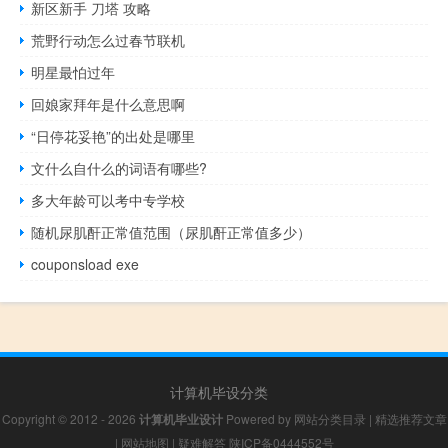
新区新手 刀塔 攻略
荒野行动怎么过春节联机
明星最怕过年
回娘家拜年是什么意思啊
“日停花妥艳”的出处是哪里
文什么自什么的词语有哪些?
多大年龄可以考中专学校
随机尿肌酐正常值范围（尿肌酐正常值多少）
couponsload exe
计算机毕设分类
Copyright © 2012 - 2026
计算机毕业设计
Powered by
网站分类目录
|
精选推荐文章
|
网站地图
|
疑难解答
陕ICP备0444552号