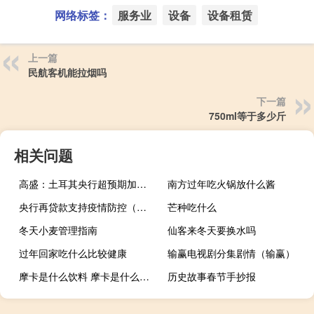
网络标签：
服务业
设备
设备租赁
上一篇
民航客机能拉烟吗
下一篇
750ml等于多少斤
相关问题
高盛：土耳其央行超预期加息是将实际利率调高至正区间的“更有力一步”这会令土耳其里拉更具吸引力
南方过年吃火锅放什么酱
央行再贷款支持疫情防控（央行再贷款）
芒种吃什么
冬天小麦管理指南
仙客来冬天要换水吗
过年回家吃什么比较健康
输赢电视剧分集剧情（输赢）
摩卡是什么饮料 摩卡是什么意思
历史故事春节手抄报