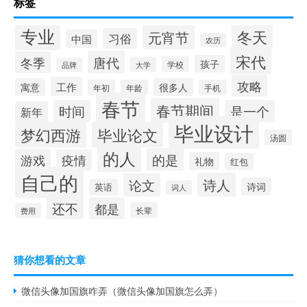
标签
专业
冬天
元宵节
习俗
中国
农历
宋代
唐代
冬季
孩子
学校
大学
品牌
攻略
工作
寓意
很多人
年初
年龄
手机
春节
春节期间
时间
是一个
新年
毕业设计
梦幻西游
毕业论文
汤圆
的人
的是
游戏
疫情
礼物
红包
自己的
诗人
论文
诗词
英语
词人
还不
都是
长辈
费用
猜你想看的文章
微信头像加国旗咋弄（微信头像加国旗怎么弄）