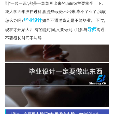
到”一砖一瓦”,都是一笔笔画出来的,mirror主要靠半... 下。
我大学四年没挂过科,但是毕设做不出来,毕不了业了,我该
毕业设计
怎么办啊?
如果不通过肯定是不能毕业。 不过,
导师
现在才开始大四,有的是时间,只要做到: (1)多与
沟通,
不要很长时间不与导