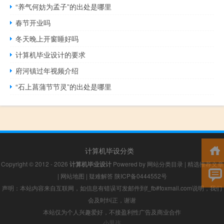
“养气何妨为孟子”的出处是哪里
春节开业吗
冬天晚上开窗睡好吗
计算机毕业设计的要求
府河镇过年视频介绍
“石上菖蒲节节灵”的出处是哪里
计算机毕设分类
Copyright © 2012 - 2026
计算机毕业设计
Powered by
网站分类目录
|
精选推荐文章
|
网站地图
|
疑难解答
陕ICP备0444552号
声明：本站内容来自互联网，如信息有错误可发邮件到f_fb#foxmail.com说明，我们
会及时纠正，谢谢
本站仅为个人兴趣爱好，不接盈利性广告及商业合作
小男孩