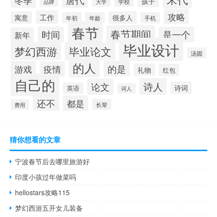
孩子
学校
大学
品牌
攻略
工作
寓意
很多人
年初
年龄
手机
春节
春节期间
时间
是一个
新年
毕业设计
梦幻西游
毕业论文
汤圆
的人
的是
游戏
疫情
礼物
红包
自己的
诗人
论文
诗词
英语
词人
还不
都是
长辈
费用
猜你想看的文章
宁波春节后去哪里旅游好
印度小孩过年做菜吗
hellostars攻略115
梦幻西游五开女儿装备